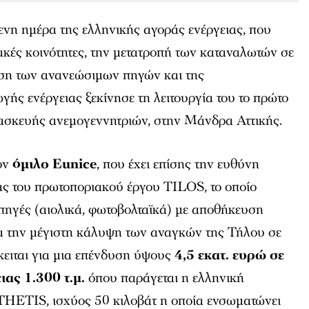
ενη ημέρα της ελληνικής αγοράς ενέργειας, που
ιακές κοινότητες, την μετατροπή των καταναλωτών σε
ση των ανανεώσιμων πηγών και της
ς ενέργειας ξεκίνησε τη λειτουργία του το πρώτο
τασκευής ανεμογεννητριών, στην Μάνδρα Αττικής.
τον
όμιλο Eunice
, που έχει επίσης την ευθύνη
ας του πρωτοποριακού έργου TILOS, το οποίο
πηγές (αιολικά, φωτοβολταϊκά) με αποθήκευση
ια την μέγιστη κάλυψη των αναγκών της Τήλου σε
κειται για μια επένδυση ύψους
4,5 εκατ. ευρώ σε
ιας 1.300 τ.μ.
όπου παράγεται η ελληνική
HETIS, ισχύος 50 κιλοβάτ η οποία ενσωματώνει