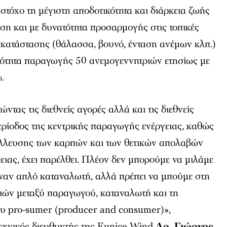
στόχο τη μέγιστη αποδοτικότητα και διάρκεια ζωής
ση και με δυνατότητα προσαρμογής στις τοπικές
γκατάστασης (θάλασσα, βουνό, ένταση ανέμων κλπ.)
ατότητα παραγωγής 50 ανεμογεννητριών ετησίως με
.
ντας τις διεθνείς αγορές αλλά και τις διεθνείς
περίοδος της κεντρικής παραγωγής ενέργειας, καθώς
τάλλευσης των καρπών και των θετικών απολαβών
ειας, έχει παρέλθει. Πλέον δεν μπορούμε να μιλάμε
έναν απλό καταναλωτή, αλλά πρέπει να μπούμε στη
ιών μεταξύ παραγωγού, καταναλωτή και τη
ου pro-sumer (producer and consumer)»,
τεχνικός διευθυντής της Eunice Wind
Δρ. Γιώργος