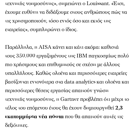
τεχνητής νοημοσύνης», σημειώνει ο Louissant. «Έτσι,
έχουμε ευθύνη να διδάξουμε στους ανθρώπους πώς να
τις χρησιμοποιούν, τόσο εντός όσο και εκτός της
εταιρείας», συμπληρώνει ο ίδιος.
Παράλληλα, η AISA κάνει και κάτι ακόμα: καθιστά
τους 350.000 εργαζομένους της IBM παγκοσμίως πολύ
πιο χρήσιμους και επιθυμητούς σε σχέση με άλλους
υπαλλήλους. Καθώς ολοένα και περισσότερες εταιρείες
βασίζονται εντονότερα στα data analytics και ολοένα και
περισσότερες θέσεις εργασίας απαιτούν γνώση
τεχνητής νοημοσύνης, η Gartner προβλέπει ότι μέχρι το
τέλος του επόμενου έτους θα έχουν δημιουργηθεί
2,3
εκατομμύρια νέα πόστα
που θα απαιτούν αυτές τις
δεξιότητες.