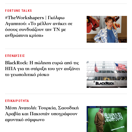
FORTUNE TALKS
#TheWorkshapers | Γκόλφω
Αγαπητού: «Το μέλλον ανήκει σε
όσους συνδυάζουν την ΤΝ με
ανθρώπινη κρίση»
ΕΠΕΝΔΥΣΕΙΣ
BlackRock: Η πώληση ευρώ από τις
ΗΠΑ για τη στήριξη του γεν αυξάνει
το γεωπολιτικό ρίσκο
ΕΠΙΚΑΙΡΟΤΗΤΑ
Μέση Ανατολή: Τουρκία, Σαουδική
Αραβία και Πακιστάν υπογράφουν
αμυντικό σύμφωνο