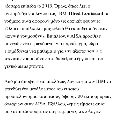
τέσσερα επίπεδα το 2019. Όμως, όπως λέει ο
αντιπρόεδρος ταλέντου της IBM,
Obed Louissant
, τα
νούμερα αυτά αφορούν μόνο τις αρχικές φουρνιές:
«Όλοι οι υπάλληλοί μας τελικά θα εκπαιδευτούν στην
τεχνητή νοημοσύνη». Επιπλέον, η AISA προσθέτει
συνεχώς νέο περιεχόμενο- για παράδειγμα, τώρα
ετοιμάζονται νέα μαθήματα για την αξιοποίηση της
τεχνητής νοημοσύνης στη διαχείριση έργου και στο
γενικό management.
Από μία άποψη, είναι απολύτως λογικό για την IBM να
επενδύει ένα μεγάλο μέρος του ετήσιου
προϋπολογισμού κατάρτισης ύψους 500 εκατομμυρίων
δολαρίων στην AISA. Εξάλλου, «εμείς είμαστε αυτοί
που αναπτύσσουμε τις συγκεκριμένες τεχνολογίες