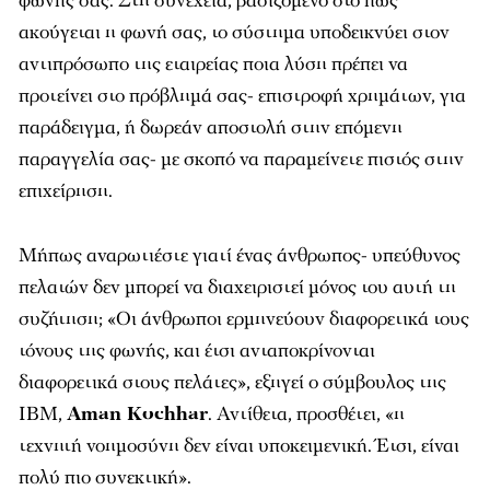
φωνής σας. Στη συνέχεια, βασιζόμενο στο πώς
ακούγεται η φωνή σας, το σύστημα υποδεικνύει στον
αντιπρόσωπο της εταιρείας ποια λύση πρέπει να
προτείνει στο πρόβλημά σας- επιστροφή χρημάτων, για
παράδειγμα, ή δωρεάν αποστολή στην επόμενη
παραγγελία σας- με σκοπό να παραμείνετε πιστός στην
επιχείρηση.
Μήπως αναρωτιέστε γιατί ένας άνθρωπος- υπεύθυνος
πελατών δεν μπορεί να διαχειριστεί μόνος του αυτή τη
συζήτηση; «Οι άνθρωποι ερμηνεύουν διαφορετικά τους
τόνους της φωνής, και έτσι ανταποκρίνονται
διαφορετικά στους πελάτες», εξηγεί ο σύμβουλος της
IBM,
Aman
Kochhar
. Αντίθετα, προσθέτει, «η
τεχνητή νοημοσύνη δεν είναι υποκειμενική. Έτσι, είναι
πολύ πιο συνεκτική».