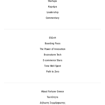
Startups
Καριέρα
Leadership
Commentary
ESG+H
Boarding Pass
The Power of Innovation
Brainstorm Tech
E-commerce Stars
Time Well Spent
Path to Zero
About Fortune Greece
Ταυτότητα
Δήλωση Συμμόρφωσης