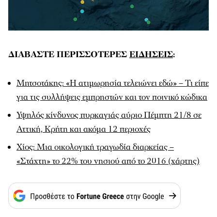
ΔΙΑΒΑΣΤΕ ΠΕΡΙΣΣΟΤΕΡΕΣ
ΕΙΔΗΣΕΙΣ
:
Μητσοτάκης: «Η ατιμωρησία τελειώνει εδώ» – Τι είπε
για τις συλλήψεις εμπρηστών και τον ποινικό κώδικα
Υψηλός κίνδυνος πυρκαγιάς αύριο Πέμπτη 21/8 σε
Αττική, Κρήτη και ακόμα 12 περιοχές
Χίος: Μια οικολογική τραγωδία διαρκείας –
«Στάχτη» το 22% του νησιού από το 2016 (χάρτης)