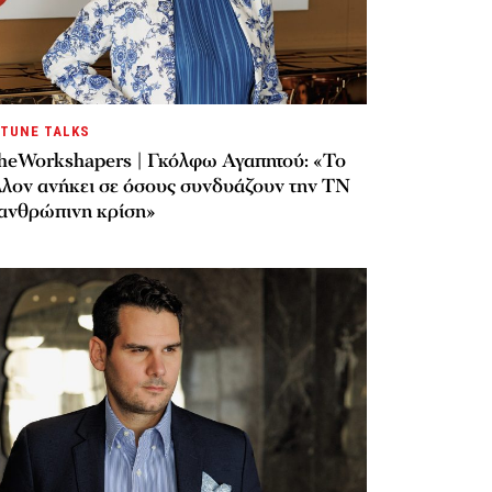
TUNE TALKS
heWorkshapers | Γκόλφω Αγαπητού: «Το
λλον ανήκει σε όσους συνδυάζουν την ΤΝ
 ανθρώπινη κρίση»