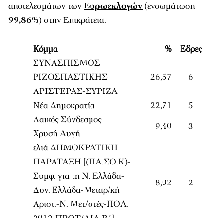
αποτελεσμάτων των
Ευρωεκλογών
(ενσωμάτωση
99,86%
) στην Επικράτεια.
Κόμμα
%
Εδρες
ΣΥΝΑΣΠΙΣΜΟΣ
ΡΙΖΟΣΠΑΣΤΙΚΗΣ
26,57
6
ΑΡΙΣΤΕΡΑΣ-ΣΥΡΙΖΑ
Νέα Δημοκρατία
22,71
5
Λαικός Σύνδεσμος –
9,40
3
Χρυσή Αυγή
ελιά ΔΗΜΟΚΡΑΤΙΚΗ
ΠΑΡΑΤΑΞΗ [(ΠΑ.ΣΟ.Κ)-
Συμφ. για τη Ν. Ελλάδα-
8,02
2
Δυν. Ελλάδα-Μεταρ/κή
Αριστ.-Ν. Μετ/στές-ΠΟΛ.