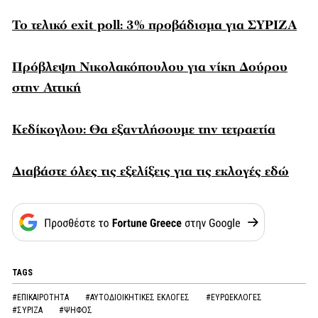
To τελικό exit poll: 3% προβάδισμα για ΣΥΡΙΖΑ
Πρόβλεψη Νικολακόπουλου για νίκη Δούρου
στην Αττική
Κεδίκογλου: Θα εξαντλήσουμε την τετραετία
Διαβάστε όλες τις εξελίξεις για τις εκλογές εδώ
TAGS
#ΕΠΙΚΑΙΡΟΤΗΤΑ
#ΑΥΤΟΔΙΟΙΚΗΤΙΚΕΣ ΕΚΛΟΓΕΣ
#ΕΥΡΩΕΚΛΟΓΕΣ
#ΣΥΡΙΖΑ
#ΨΗΦΟΣ