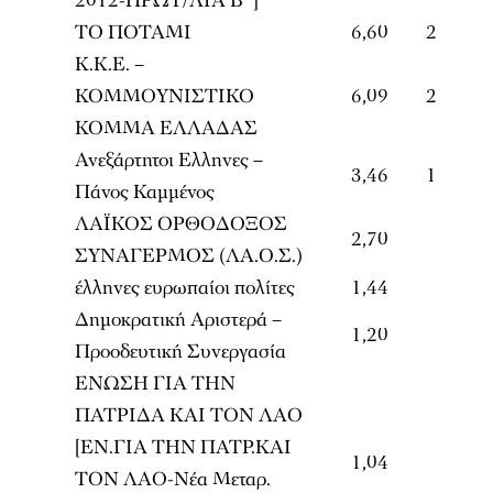
2012-ΠΡΩΤ/ΛΙΑ Β΄]
ΤΟ ΠΟΤΑΜΙ
6,60
2
Κ.Κ.Ε. –
ΚΟΜΜΟΥΝΙΣΤΙΚΟ
6,09
2
ΚΟΜΜΑ ΕΛΛΑΔΑΣ
Ανεξάρτητοι Ελληνες –
3,46
1
Πάνος Καμμένος
ΛΑΪΚΟΣ ΟΡΘΟΔΟΞΟΣ
2,70
ΣΥΝΑΓΕΡΜΟΣ (ΛΑ.Ο.Σ.)
έλληνες ευρωπαίοι πολίτες
1,44
Δημοκρατική Αριστερά –
1,20
Προοδευτική Συνεργασία
ΕΝΩΣΗ ΓΙΑ ΤΗΝ
ΠΑΤΡΙΔΑ ΚΑΙ ΤΟΝ ΛΑΟ
[ΕΝ.ΓΙΑ ΤΗΝ ΠΑΤΡ.ΚΑΙ
1,04
ΤΟΝ ΛΑΟ-Νέα Μεταρ.