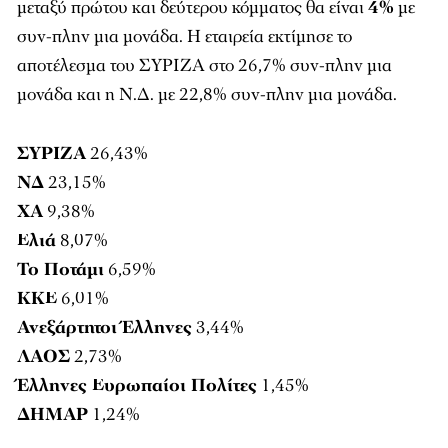
μεταξύ πρώτου και δεύτερου κόμματος θα είναι
4%
με
συν-πλην μια μονάδα. Η εταιρεία εκτίμησε το
αποτέλεσμα του ΣΥΡΙΖΑ στο 26,7% συν-πλην μια
μονάδα και η Ν.Δ. με 22,8% συν-πλην μια μονάδα.
ΣΥΡΙΖΑ
26,43%
ΝΔ
23,15%
ΧΑ
9,38%
Ελιά
8,07%
Το Ποτάμι
6,59%
ΚΚΕ
6,01%
Ανεξάρτητοι Έλληνες
3,44%
ΛΑΟΣ
2,73%
Έλληνες Ευρωπαίοι Πολίτες
1,45%
ΔΗΜΑΡ
1,24%