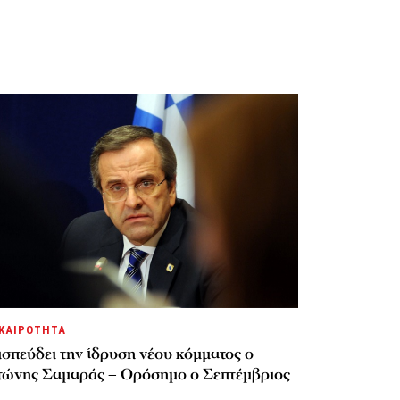
ΚΑΙΡΟΤΗΤΑ
σπεύδει την ίδρυση νέου κόμματος o
τώνης Σαμαράς – Ορόσημο ο Σεπτέμβριος