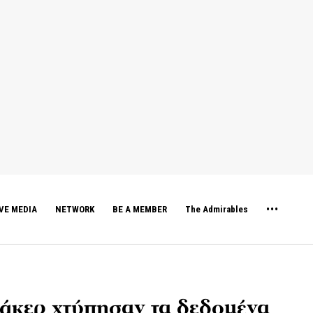
VE MEDIA
NETWORK
BE A MEMBER
The Admirables
άκερ χτύπησαν τα δεδομένα