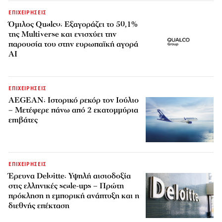
ΕΠΙΧΕΙΡΗΣΕΙΣ
Όμιλος Qualco: Εξαγοράζει το 50,1%
της Multiverse και ενισχύει την
παρουσία του στην ευρωπαϊκή αγορά
AI
ΕΠΙΧΕΙΡΗΣΕΙΣ
AEGEAN: Ιστορικό ρεκόρ τον Ιούλιο
– Μετέφερε πάνω από 2 εκατομμύρια
επιβάτες
ΕΠΙΧΕΙΡΗΣΕΙΣ
Έρευνα Deloitte: Υψηλή αισιοδοξία
στις ελληνικές scale-ups – Πρώτη
πρόκληση η εμπορική ανάπτυξη και η
διεθνής επέκταση