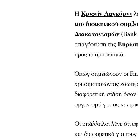
Η
Κριστίν Λαγκάρντ
λ
του διοικητικού συμβ
Διακανονισμών
(Bank 
απαγόρευση της
Ευρωπα
προς το προσωπικό.
Όπως σημειώνουν οι Fin
χρησιμοποιώντας εσωτερ
διαφορετική στάση όσον 
οργανισμό για τις κεντρι
Οι υπάλληλοι λένε ότι ε
και διαφορετικά για του