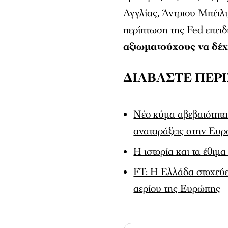
Αγγλίας, Άντριου Μπέιλι,
περίπτωση της Fed επει
αξιωματούχους να δέχ
ΔΙΑΒΑΣΤΕ ΠΕΡ
Νέο κύμα αβεβαιότητα
αναταράξεις στην Ευ
Η ιστορία και τα έθιμ
FT: Η Ελλάδα στοχεύε
αερίου της Ευρώπης