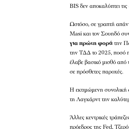
BIS δεν αποκαλύπτει τις 
Ωστόσο, σε γραπτή απάν
Masi και τον Σουηδό συ
για πρώτη φορά
την Πα
την ΤΔΔ το 2025, ποσό π
έλαβε βασικό μισθό από
σε πρόσθετες παροχές.
Η εκτιμώμενη συνολική 
τη Λαγκάρντ την καλύτε
Άλλες κεντρικές τράπεζες
πρόεδρος της Fed, Τζερό