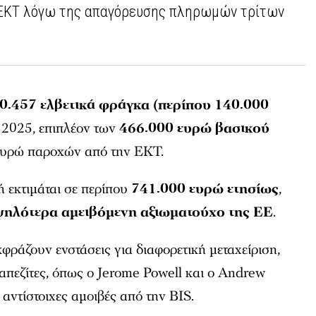
ς ΕΚΤ λόγω της απαγόρευσης πληρωμών τρίτων
0.457 ελβετικά φράγκα (περίπου 140.000
 2025, επιπλέον των
466.000 ευρώ βασικού
ευρώ παροχών από την ΕΚΤ.
ή εκτιμάται σε περίπου
741.000 ευρώ ετησίως
,
ηλότερα αμειβόμενη αξιωματούχο της ΕΕ
.
ράζουν ενστάσεις για διαφορετική μεταχείριση,
ραπεζίτες, όπως ο
Jerome Powell
και ο
Andrew
 αντίστοιχες αμοιβές από την BIS.