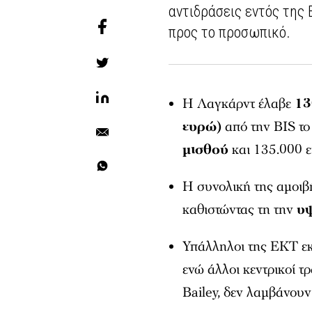
αντιδράσεις εντός τη
προς το προσωπικό.
Η Λαγκάρντ έλαβε
13
ευρώ)
από την BIS το
μισθού
και 135.000 
Η συνολική της αμοιβ
καθιστώντας τη την
υψ
Υπάλληλοι της ΕΚΤ εκφ
ενώ άλλοι κεντρικοί τ
Bailey
, δεν λαμβάνουν