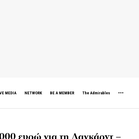
VE MEDIA
NETWORK
BE A MEMBER
The Admirables
000 ευρώ για τη Λαγκάρντ –