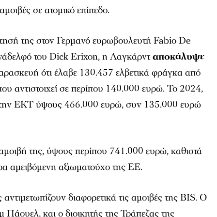
αμοιβές σε ατομικό επίπεδο.
τησή της στον Γερμανό ευρωβουλευτή Fabio De
νάδελφό του Dick Erixon, η Λαγκάρντ
αποκάλυψε
ρασκευή ότι έλαβε 130.457 ελβετικά φράγκα από
ου αντιστοιχεί σε περίπου 140.000 ευρώ. Το 2024,
 την ΕΚΤ ύψους 466.000 ευρώ, συν 135.000 ευρώ
αμοιβή της, ύψους περίπου 741.000 ευρώ, καθιστά
ρα αμειβόμενη αξιωματούχο της ΕΕ.
 αντιμετωπίζουν διαφορετικά τις αμοιβές της BIS. Ο
μ Πάουελ, και ο διοικητής της Τράπεζας της