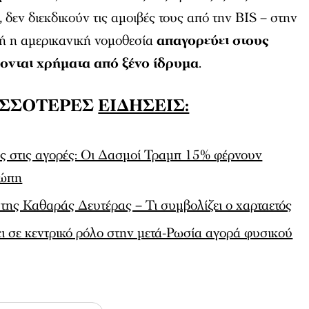
 δεν διεκδικούν τις αμοιβές τους από την BIS – στην
δή η αμερικανική νομοθεσία
απαγορεύει στους
ονται χρήματα από ξένο ίδρυμα
.
ΙΣΣΟΤΕΡΕΣ
ΕΙΔΗΣΕΙΣ:
ς στις αγορές: Οι Δασμοί Τραμπ 15% φέρνουν
ρώπη
α της Καθαράς Δευτέρας – Τι συμβολίζει ο χαρταετός
ι σε κεντρικό ρόλο στην μετά-Ρωσία αγορά φυσικού