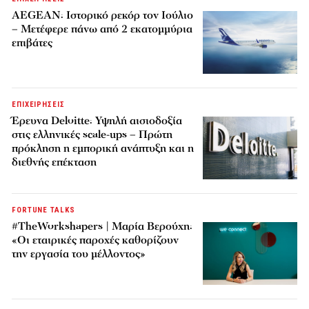
AEGEAN: Ιστορικό ρεκόρ τον Ιούλιο
– Μετέφερε πάνω από 2 εκατομμύρια
επιβάτες
ΕΠΙΧΕΙΡΗΣΕΙΣ
Έρευνα Deloitte: Υψηλή αισιοδοξία
στις ελληνικές scale-ups – Πρώτη
πρόκληση η εμπορική ανάπτυξη και η
διεθνής επέκταση
FORTUNE TALKS
#TheWorkshapers | Μαρία Βερούχη:
«Οι εταιρικές παροχές καθορίζουν
την εργασία του μέλλοντος»