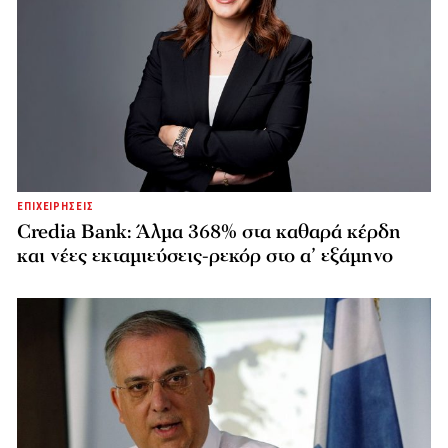
ΕΠΙΧΕΙΡΗΣΕΙΣ
Credia Bank: Άλμα 368% στα καθαρά κέρδη
και νέες εκταμιεύσεις-ρεκόρ στο α’ εξάμηνο