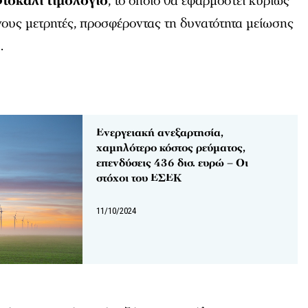
τοκαλί τιμολόγιο
, το οποίο θα εφαρμοστεί κυρίως
πνους μετρητές, προσφέροντας τη δυνατότητα μείωσης
.
Ενεργειακή ανεξαρτησία,
χαμηλότερο κόστος ρεύματος,
επενδύσεις 436 δισ. ευρώ – Οι
στόχοι του ΕΣΕΚ
11/10/2024