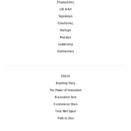
Επιχειρήσεις
Life & Art
Τεχνολογία
Επενδύσεις
Startups
Καριέρα
Leadership
Commentary
ESG+H
Boarding Pass
The Power of Innovation
Brainstorm Tech
E-commerce Stars
Time Well Spent
Path to Zero