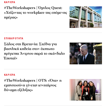
ΚΑΡΙΕΡΑ
#TheWorkshapers | Όμιλος Quest:
«Χτίζοντας το workplace της επόμενης
ημέρας»
ΕΠΙΚΑΙΡΟΤΗΤΑ
Σάλος στη Βρετανία: Σχέδια για
βασιλική κηδεία στον έκπτωτο
πρίγκιπα Άντριου παρά το σκάνδαλο
Έπσταϊν
ΚΑΡΙΕΡΑ
#TheWorkshapers | OTS: «Όταν η
εμπιστοσύνη γίνεται κινητήριος
δύναμη εξέλιξης»