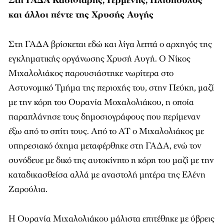
Στη ΓΑΔΑ Κασιδιάρης, Γερμενής, Ηλιόπουλος
και άλλοι πέντε της Χρυσής Αυγής
Στη ΓΑΔΑ βρίσκεται εδώ και λίγα λεπτά ο αρχηγός της
εγκληματικής οργάνωσης Χρυσή Αυγή. Ο Νίκος
Μιχαλολιάκος παρουσιάστηκε νωρίτερα στο
Αστυνομικό Τμήμα της περιοχής του, στην Πεύκη, μαζί
με την κόρη του Ουρανία Μοχαλολιάκου, η οποία
παραπλάνησε τους δημοσιογράφους που περίμεναν
έξω από το σπίτι τους. Από το ΑΤ ο Μιχαλολιάκος με
υπηρεσιακό όχημα μεταφέρθηκε στη ΓΑΔΑ, ενώ τον
συνόδευε με δικό της αυτοκίνητο η κόρη του μαζί με την
καταδικασθείσα αλλά με αναστολή μητέρα της Ελένη
Ζαρούλια.
Η Ουρανία Μιχαλολιάκου μάλιστα επιτέθηκε με ύβρεις