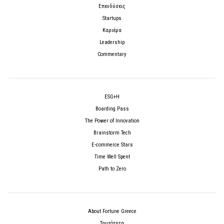
Επενδύσεις
Startups
Καριέρα
Leadership
Commentary
ESG+H
Boarding Pass
The Power of Innovation
Brainstorm Tech
E-commerce Stars
Time Well Spent
Path to Zero
About Fortune Greece
Ταυτότητα