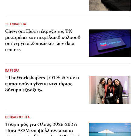
ΤΕΧΝΟΛΟΓΙΑ
Chevron: Πώς η έκρηξη της ΤΝ
μετατρέπει τον πετρελαϊκό κολοσσό
σε ενεργειακό «παίκτη» των data
centers
ΚΑΡΙΕΡΑ
#TheWorkshapers | OTS: «Όταν η
εμπιστοσύνη γίνεται κινητήριος
δύναμη εξέλιξης»
ΕΠΙΚΑΙΡΟΤΗΤΑ
Τουρισμός για Όλους 2026-2027:
Ποια ΑΦΜ υποβάλλουν αίτηση