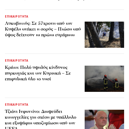
ΕΠΙΚΑΙΡΟΤΗΤΑ
Λυκαβηττός: Σε 57χρονη από την
Κυψέλη ανήκει η σορός – Πτώση από
ύψος δείχνουν τα πρώτα ευρήματα
ΕΠΙΚΑΙΡΟΤΗΤΑ
Κρήτη: Πολύ υψηλός κίνδυνος
πυρκαγιάς και την Κυριακή – Σε
επιφυλακή όλο το νησί
ΕΠΙΚΑΙΡΟΤΗΤΑ
Τζιάνι Ινφαντίνο: Διαψεύδει
καταγγελίες για σχέση με υπάλληλο
και εξαψήφια αποζημίωση από την
UEFA