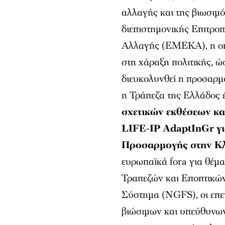
αλλαγής και της βιωσιμό
διεπιστημονικής Επιτρο
Αλλαγής (ΕΜΕΚΑ), η οπο
στη χάραξη πολιτικής, ώσ
διευκολυνθεί η προσαρμο
η Τράπεζα της Ελλάδος έ
σχετικών εκθέσεων κα
LIFE-IP AdaptInGr γι
Προσαρμογής στην Κλ
ευρωπαϊκά fora για θέμα
Τραπεζών και Εποπτικώ
Σύστημα (NGFS), οι επε
βιώσιμων και υπεύθυνων