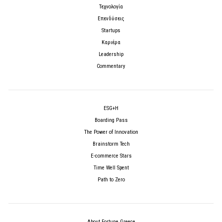
Τεχνολογία
Επενδύσεις
Startups
Καριέρα
Leadership
Commentary
ESG+H
Boarding Pass
The Power of Innovation
Brainstorm Tech
E-commerce Stars
Time Well Spent
Path to Zero
About Fortune Greece