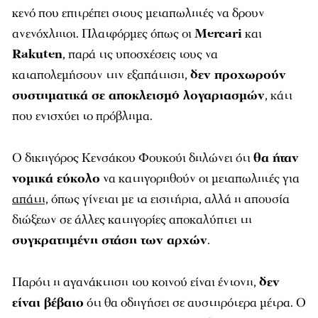
κενό που επιτρέπει στους μεταπωλητές να δρουν
ανενόχλητοι. Πλατφόρμες όπως οι
Mercari
και
Rakuten
, παρά τις υποσχέσεις τους να
καταπολεμήσουν την εξαπάτηση,
δεν προχωρούν
συστηματικά σε αποκλεισμό λογαριασμών
, κάτι
που ενισχύει το πρόβλημα.
Ο δικηγόρος Κενσάκου Φουκούι δηλώνει ότι
θα ήταν
νομικά εύκολο
να κατηγορηθούν οι μεταπωλητές για
απάτη,
όπως γίνεται με τα εισιτήρια, αλλά η απουσία
διώξεων σε άλλες κατηγορίες αποκαλύπτει τη
συγκρατημένη στάση των αρχών
.
Παρότι η αγανάκτηση του κοινού είναι έντονη,
δεν
είναι βέβαιο
ότι θα οδηγήσει σε αυστηρότερα μέτρα. Ο