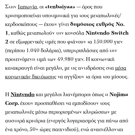
Στην
Ιαπωνία,
οι
«tenbaiyaa»
— όρος που
χρησιμοποιείται υποτιμητικά για τους μεταπωλητές/
κερδοσκόπους — έχουν γίνει
δημόσιος εχθρός Νο.
1
, καθώς μεταπωλούν την κονσόλα
Nintendo Switch
2
σε εξωφρενικές τιμές που φτάνουν τα 150.000 γιεν
(περίπου 1.040 δολάρια), υπερτριπλάσιες από την
προτεινόμενη τιμή των 49.980 γιεν. Η κοινωνική
κατακραυγή είναι μεγάλη, με τις αντιδράσεις στα
μέσα
κοινωνικής δικτύωσης
να αγγίζουν τα όρια του μίσους.
Η
Nintendo
και μεγάλοι λιανέμποροι όπως η
Nojima
Corp.
έχουν προσπαθήσει να εμποδίσουν τους
μεταπωλητές μέσω περιορισμένων κληρώσεων με
αυστηρά κριτήρια (ενεργός λογαριασμός για πάνω από
ένα χρόνο, 50+ ώρες παιχνιδιού), ενώ αναστέλλονται