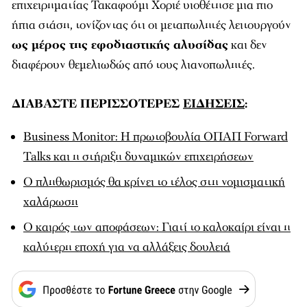
επιχειρηματίας Τακαφούμι Χοριέ υιοθέτησε μια πιο
ήπια στάση, τονίζοντας ότι οι μεταπωλητές λειτουργούν
ως μέρος της εφοδιαστικής αλυσίδας
και δεν
διαφέρουν θεμελιωδώς από τους λιανοπωλητές.
ΔΙΑΒΑΣΤΕ ΠΕΡΙΣΣΟΤΕΡΕΣ
ΕΙΔΗΣΕΙΣ
:
Business Monitor: H πρωτοβουλία ΟΠΑΠ Forward
Talks και η στήριξη δυναμικών επιχειρήσεων
Ο πληθωρισμός θα κρίνει το τέλος στη νομισματική
χαλάρωση
Ο καιρός των αποφάσεων: Γιατί το καλοκαίρι είναι η
καλύτερη εποχή για να αλλάξεις δουλειά