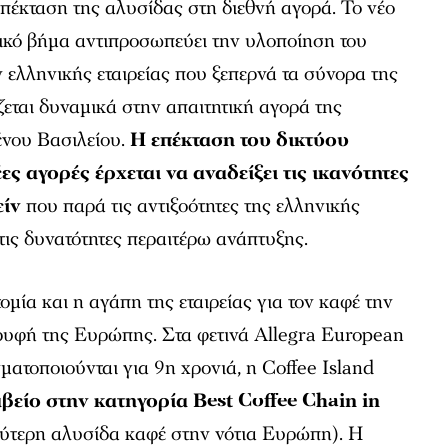
πέκταση της αλυσίδας στη διεθνή αγορά. Το νέο
τικό βήμα αντιπροσωπεύει την υλοποίηση του
 ελληνικής εταιρείας που ξεπερνά τα σύνορα της
εται δυναμικά στην απαιτητική αγορά της
νου Βασιλείου.
Η επέκταση του δικτύου
έες αγορές έρχεται να αναδείξει τις ικανότητες
είν
που παρά τις αντιξοότητες της ελληνικής
τις δυνατότητες περαιτέρω ανάπτυξης.
μία και η αγάπη της εταιρείας για τον καφέ την
ορυφή της Ευρώπης. Στα φετινά Allegra European
ατοποιούνται για 9η χρονιά, η Coffee Island
είο στην κατηγορία Best Coffee Chain in
ύτερη αλυσίδα καφέ στην νότια Ευρώπη). H