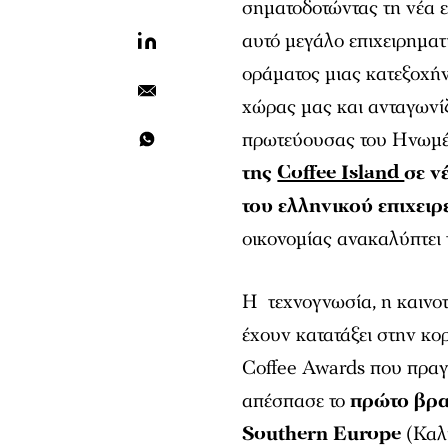
σηματοδοτώντας τη νέα ε
αυτό μεγάλο επιχειρημα
οράματος μιας κατεξοχήν
χώρας μας και ανταγωνίζ
πρωτεύουσας του Ηνωμέ
της
Coffee Island
σε ν
του ελληνικού επιχειρ
οικονομίας ανακαλύπτει 
Η τεχνογνωσία, η καινοτο
έχουν κατατάξει στην κ
Coffee Awards που πραγμ
απέσπασε το
πρώτο βραβ
Southern Europe
(Καλ