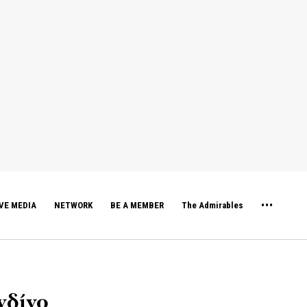
VE MEDIA
NETWORK
BE A MEMBER
The Admirables
νδίνο