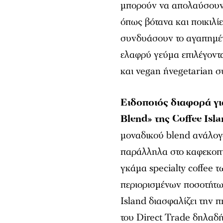
μπορούν να απολαύσουν 
όπως βότανα και ποικιλίε
συνδυάσουν το αγαπημέν
ελαφρύ γεύμα επιλέγοντ
και vegan ήvegetarian σ
Ειδοποιός διαφορά γι
Blend» της Coffee Isla
μοναδικού blend ανάλογα
παράλληλα στο καφεκοπτ
γκάμα specialty coffee 
περιορισμένων ποσοτήτων
Island διασφαλίζει την π
του Direct Trade δηλαδή