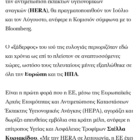
την αντιμετώπιση έκτακτων υγειονομικών
αναγκών (
HERA
), θα πραγματοποιηθούν τον Ιούλιο
και τον Αύγουστο, ανέφερε η Κομισιόν σύμφωνα με το
Bloomberg
.
Ο «ξάδερφος» του ιού της ευλογιάς περιοριζόταν εδώ
και χρόνια ως επί το πλείστον σε αναπτυσσόμενες
χώρες, ωστόσο τους τελευταίους μήνες εξαπλώθηκε σε
όλη την
Ευρώπη
και τις
ΗΠΑ
.
Είναι η πρώτη φορά που η ΕΕ, μέσω της Ευρωπαϊκής
Αρχής Ετοιμότητας και Αντιμετώπισης Καταστάσεων
Έκτακτης Υγειονομικής Ανάγκης (ΗΕΡΑ), αγοράζει και
δωρίζει απευθείας εμβόλια στα κράτη μέλη, ανέφερε η
επίτροπος Υγείας και Ασφάλειας Τροφίμων
Στέλλα
Κυριακίδου
. «Με την HERA σε λειτουργία, η ΕΕ έχει