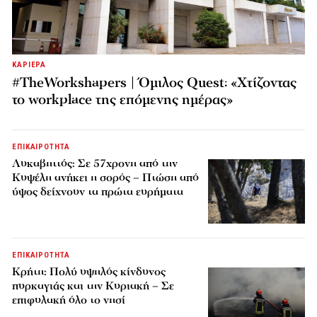
ΚΑΡΙΕΡΑ
#TheWorkshapers | Όμιλος Quest: «Χτίζοντας
το workplace της επόμενης ημέρας»
ΕΠΙΚΑΙΡΟΤΗΤΑ
Λυκαβηττός: Σε 57χρονη από την
Κυψέλη ανήκει η σορός – Πτώση από
ύψος δείχνουν τα πρώτα ευρήματα
ΕΠΙΚΑΙΡΟΤΗΤΑ
Κρήτη: Πολύ υψηλός κίνδυνος
πυρκαγιάς και την Κυριακή – Σε
επιφυλακή όλο το νησί