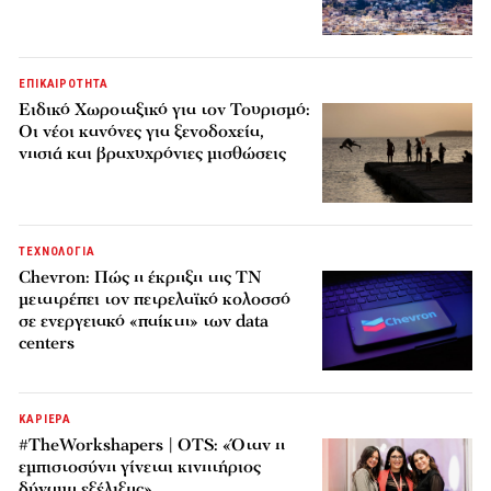
ΕΠΙΚΑΙΡΟΤΗΤΑ
Ειδικό Χωροταξικό για τον Τουρισμό:
Οι νέοι κανόνες για ξενοδοχεία,
νησιά και βραχυχρόνιες μισθώσεις
ΤΕΧΝΟΛΟΓΙΑ
Chevron: Πώς η έκρηξη της ΤΝ
μετατρέπει τον πετρελαϊκό κολοσσό
σε ενεργειακό «παίκτη» των data
centers
ΚΑΡΙΕΡΑ
#TheWorkshapers | OTS: «Όταν η
εμπιστοσύνη γίνεται κινητήριος
δύναμη εξέλιξης»