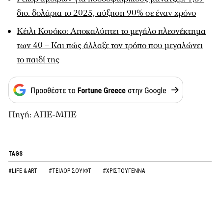
δισ. δολάρια το 2025, αύξηση 90% σε έναν χρόνο
Κέιλι Κουόκο: Αποκαλύπτει το μεγάλο πλεονέκτημα
των 40 – Και πώς άλλαξε τον τρόπο που μεγαλώνει
το παιδί της
Πηγή: ΑΠΕ-ΜΠΕ
TAGS
#LIFE & ART
#ΤΕΙΛΟΡ ΣΟΥΙΦΤ
#ΧΡΙΣΤΟΥΓΕΝΝΑ