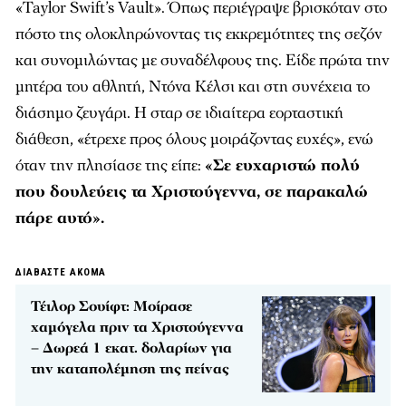
«Taylor Swift’s Vault». Όπως περιέγραψε βρισκόταν στο
πόστο της ολοκληρώνοντας τις εκκρεμότητες της σεζόν
και συνομιλώντας με συναδέλφους της. Είδε πρώτα την
μητέρα του αθλητή, Ντόνα Κέλσι και στη συνέχεια το
διάσημο ζευγάρι. Η σταρ σε ιδιαίτερα εορταστική
διάθεση, «έτρεχε προς όλους μοιράζοντας ευχές», ενώ
όταν την πλησίασε της είπε:
«Σε ευχαριστώ πολύ
που δουλεύεις τα Χριστούγεννα, σε παρακαλώ
πάρε αυτό».
ΔΙΑΒΑΣΤΕ ΑΚΟΜΑ
Τέιλορ Σουίφτ: Μοίρασε
χαμόγελα πριν τα Χριστούγεννα
– Δωρεά 1 εκατ. δολαρίων για
την καταπολέμηση της πείνας