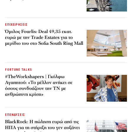
ΕΠΙΧΕΙΡΗΣΕΙΣ
Όμιλος Fourlis: Deal 49,35 εκατ.
ευρώ με την Trade Estates για το
μερίδιο του στο Sofia South Ring Mall
FORTUNE TALKS
#TheWorkshapers | Γκόλφω
Αγαπητού: «Το μέλλον ανήκει σε
όσους συνδυάζουν την ΤΝ με
ανθρώπινη κρίση»
ΕΠΕΝΔΥΣΕΙΣ
BlackRock: Η πώληση ευρώ από τις
ΗΠΑ για τη στήριξη του γεν αυξάνει