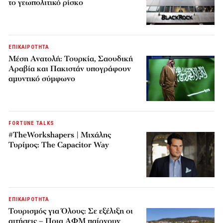
το γεωπολιτικό ρίσκο
ΕΠΙΚΑΙΡΟΤΗΤΑ
Μέση Ανατολή: Τουρκία, Σαουδική
Αραβία και Πακιστάν υπογράφουν
αμυντικό σύμφωνο
FORTUNE TALKS
#TheWorkshapers | Μιχάλης
Τυρίμος: The Capacitor Way
ΕΠΙΚΑΙΡΟΤΗΤΑ
Τουρισμός για Όλους: Σε εξέλιξη οι
αιτήσεις – Ποια ΑΦΜ παίρνουν