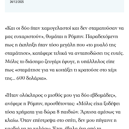
24/12/2025
«Και οι δύο ήταν χαμογελαστοί και δεν σταματούσαν να
μας ευχαριστούν», θυμάται η Ρόμπιν. Παραδεχόμενη
πως η έκπληξη ήταν τόσο μεγάλη που «το μυαλό της
σταμάτησε», κατάφερε τελικά να ανταποδώσει τις ευχές.
Μόλις το διάσημο ζευγάρι έφυγε, η υπάλληλος είπε
πως «σταμάτησε για να κοιτάξει τι κρατούσε στο χέρι
της… 600 δολάρια».
«Ήταν ολόκληρος ο μισθός μου για δύο εβδομάδες»,
ανέφερε η Ρόμπιν, προσθέτοντας: «Mόλις είχα ξοδέψει
τόσα χρήματα για δώρα 8 παιδιών. Άρχισα αμέσως να
κλαίω. Όταν επέστρεψα στο σπίτι, δεν μου πήγαινε η
καρδιά να τα χαλάσω. Έτσι, έβαλα ένα από τα