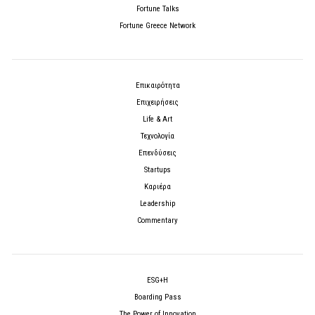
Fortune Talks
Fortune Greece Network
Επικαιρότητα
Επιχειρήσεις
Life & Art
Τεχνολογία
Επενδύσεις
Startups
Καριέρα
Leadership
Commentary
ESG+H
Boarding Pass
The Power of Innovation