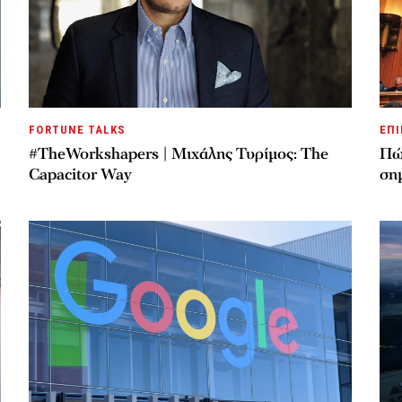
FORTUNE TALKS
ΕΠΙ
#TheWorkshapers | Μιχάλης Τυρίμος: The
Πώς
Capacitor Way
σημ