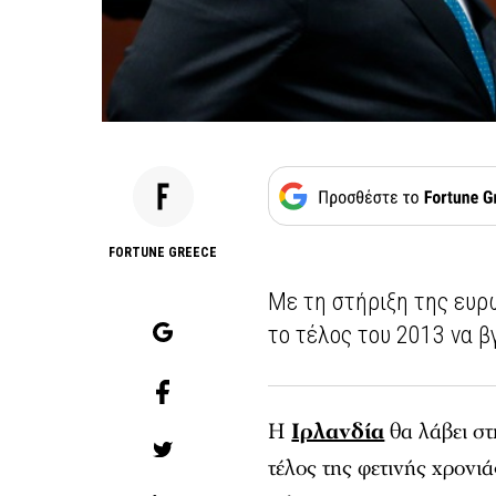
FORTUNE GREECE
Με τη στήριξη της ευρ
το τέλος του 2013 να 
Η
Ιρλανδία
θα λάβει στ
τέλος της φετινής χρον