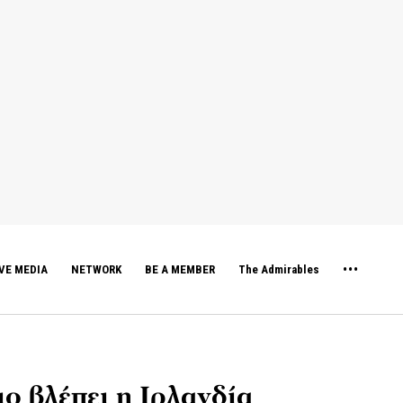
VE MEDIA
NETWORK
BE A MEMBER
The Admirables
ο βλέπει η Ιρλανδία