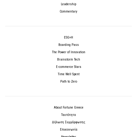
Leadership
Commentary
ESG+H
Boarding Pass
The Power of Innovation
Brainstorm Tech
E-commerce Stars
Time Well Spent
Path to Zero
About Fortune Greece
Ταυτότητα
Δήλωση Συμμόρφωσης
Επικοινωνία
Newsletter