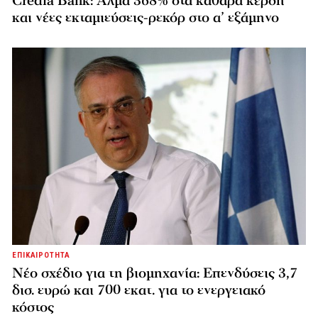
Credia Bank: Άλμα 368% στα καθαρά κέρδη
και νέες εκταμιεύσεις-ρεκόρ στο α’ εξάμηνο
ΕΠΙΚΑΙΡΟΤΗΤΑ
Νέο σχέδιο για τη βιομηχανία: Επενδύσεις 3,7
δισ. ευρώ και 700 εκατ. για το ενεργειακό
κόστος