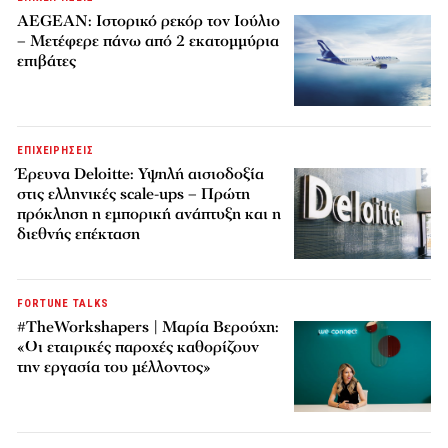
AEGEAN: Ιστορικό ρεκόρ τον Ιούλιο
– Μετέφερε πάνω από 2 εκατομμύρια
επιβάτες
ΕΠΙΧΕΙΡΗΣΕΙΣ
Έρευνα Deloitte: Υψηλή αισιοδοξία
στις ελληνικές scale-ups – Πρώτη
πρόκληση η εμπορική ανάπτυξη και η
διεθνής επέκταση
FORTUNE TALKS
#TheWorkshapers | Μαρία Βερούχη:
«Οι εταιρικές παροχές καθορίζουν
την εργασία του μέλλοντος»