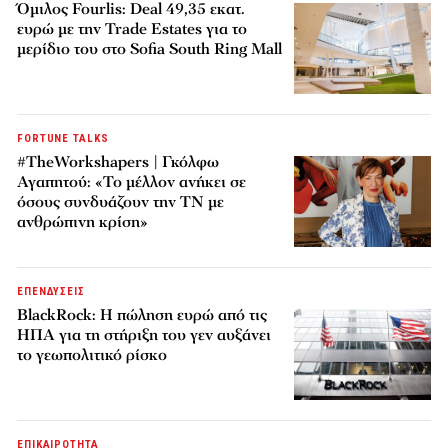
Όμιλος Fourlis: Deal 49,35 εκατ.
ευρώ με την Trade Estates για το
μερίδιο του στο Sofia South Ring Mall
FORTUNE TALKS
#TheWorkshapers | Γκόλφω
Αγαπητού: «Το μέλλον ανήκει σε
όσους συνδυάζουν την ΤΝ με
ανθρώπινη κρίση»
ΕΠΕΝΔΥΣΕΙΣ
BlackRock: Η πώληση ευρώ από τις
ΗΠΑ για τη στήριξη του γεν αυξάνει
το γεωπολιτικό ρίσκο
ΕΠΙΚΑΙΡΟΤΗΤΑ