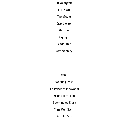
Επιχειρήσεις
Life & Art
Τεχνολογία
Επενδύσεις
Startups
Καριέρα
Leadership
Commentary
ESG+H
Boarding Pass
The Power of Innovation
Brainstorm Tech
E-commerce Stars
Time Well Spent
Path to Zero