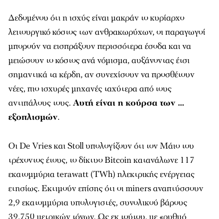
Δεδομένου ότι η ισχύς είναι μακράν το κυρίαρχο
λειτουργικό κόστος των ανθρακωρύχων, οι παραγωγοί
μπορούν να εισπράξουν περισσότερα έσοδα και να
μειώσουν το κόστος ανά νόμισμα, αυξάνοντας έτσι
σημαντικά τα κέρδη, αν συνεχίσουν να προσθέτουν
νέες, πιο ισχυρές μηχανές ταχύτερα από τους
αντιπάλους τους.
Αυτή είναι η κούρσα των …
εξοπλισμών
.
Οι De Vries και Stoll υπολογίζουν ότι τον Μάιο του
τρέχοντος έτους, το δίκτυο Bitcoin κατανάλωνε 117
εκατομμύρια terawatt (TWh) ηλεκτρικής ενέργειας
ετησίως. Εκτιμούν επίσης ότι οι miners αναπτύσσουν
2,9 εκατομμύρια υπολογιστές, συνολικού βάρους
39.750 μετρικών τόνων. Ως εκ τούτου, με «ρυθμό