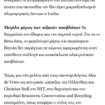
δολαρίων, οι ανθρακωρύχοι του Bitcoin σύντομα θα
πετάνε στα σκουπίδια τον ίδιο όγκο μικροεξοπλισμού
πληροφορικής όσο και η Ιταλία.
Μεγάλο μέρος των τοξικών αποβλήτων
θα
διαρρεύσει στο έδαφος και την παροχή νερού. Για να το
θέσω ήπια, το μεγαλύτερο μέρος του παγκόσμιου
Bitcoin δεν παράγεται σε χώρους αφιερωμένους στην
υπεύθυνη συλλογή και ανακύκλωση ηλεκτρονικών
αποβλήτων.
Τώρα, μια νέα μελέτη από τους οικονομολόγους Alex
de Vries της κεντρικής τράπεζας της Ολλανδίας και
Christian Stoll του MIT, που δημοσιεύτηκε στο
περιοδικό
Resources, Convervation and Recycling
,
επισημαίνει, όπως αναφέρει ο τίτλος του, «το