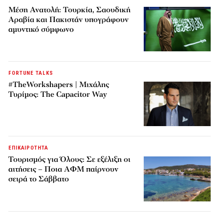
Μέση Ανατολή: Τουρκία, Σαουδική
Αραβία και Πακιστάν υπογράφουν
αμυντικό σύμφωνο
FORTUNE TALKS
#TheWorkshapers | Μιχάλης
Τυρίμος: The Capacitor Way
ΕΠΙΚΑΙΡΟΤΗΤΑ
Τουρισμός για Όλους: Σε εξέλιξη οι
αιτήσεις – Ποια ΑΦΜ παίρνουν
σειρά το Σάββατο