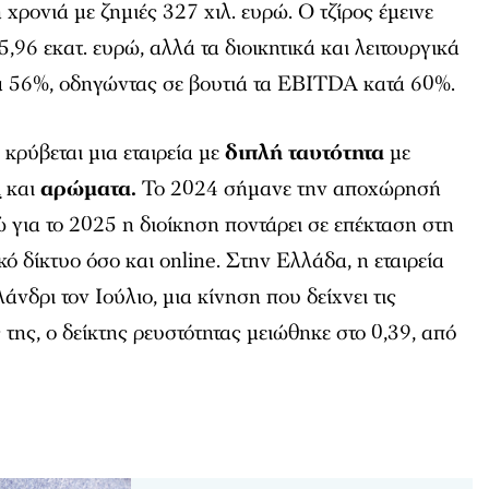
χρονιά με ζημιές 327 χιλ. ευρώ. Ο τζίρος έμεινε
,96 εκατ. ευρώ, αλλά τα διοικητικά και λειτουργικά
ά 56%, οδηγώντας σε βουτιά τα EBITDA κατά 60%.
κρύβεται μια εταιρεία με
διπλή ταυτότητα
με
ά
και
αρώματα.
Το 2024 σήμανε την αποχώρησή
ώ για το 2025 η διοίκηση ποντάρει σε επέκταση στη
ό δίκτυο όσο και online. Στην Ελλάδα, η εταιρεία
νδρι τον Ιούλιο, μια κίνηση που δείχνει τις
 της, ο δείκτης ρευστότητας μειώθηκε στο 0,39, από