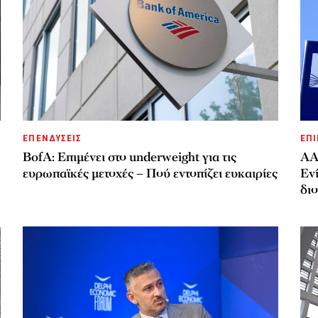
ΕΠΕΝΔΥΣΕΙΣ
ΕΠΙ
BofA: Επιμένει στο underweight για τις
ΑΑ
ευρωπαϊκές μετοχές – Πού εντοπίζει ευκαιρίες
Ενί
δι