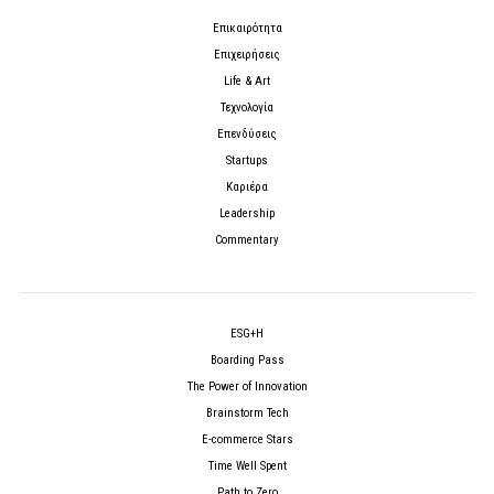
Επικαιρότητα
Επιχειρήσεις
Life & Art
Τεχνολογία
Επενδύσεις
Startups
Καριέρα
Leadership
Commentary
ESG+H
Boarding Pass
The Power of Innovation
Brainstorm Tech
E-commerce Stars
Time Well Spent
Path to Zero