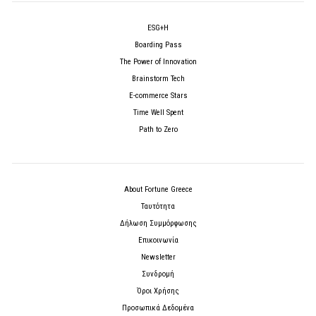
ESG+H
Boarding Pass
The Power of Innovation
Brainstorm Tech
E-commerce Stars
Time Well Spent
Path to Zero
About Fortune Greece
Ταυτότητα
Δήλωση Συμμόρφωσης
Επικοινωνία
Newsletter
Συνδρομή
Όροι Χρήσης
Προσωπικά Δεδομένα