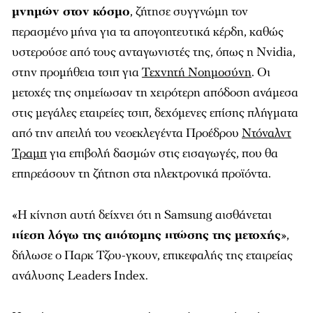
μνημών στον κόσμο
, ζήτησε συγγνώμη τον
περασμένο μήνα για τα απογοητευτικά κέρδη, καθώς
υστερούσε από τους ανταγωνιστές της, όπως η Nvidia,
στην προμήθεια τσιπ για
Τεχνητή Νοημοσύνη
. Οι
μετοχές της σημείωσαν τη χειρότερη απόδοση ανάμεσα
στις μεγάλες εταιρείες τσιπ, δεχόμενες επίσης πλήγματα
από την απειλή του νεοεκλεγέντα Προέδρου
Ντόναλντ
Τραμπ
για επιβολή δασμών στις εισαγωγές, που θα
επηρεάσουν τη ζήτηση στα ηλεκτρονικά προϊόντα.
«Η κίνηση αυτή δείχνει ότι η Samsung αισθάνεται
πίεση λόγω της απότομης πτώσης της μετοχής
»,
δήλωσε ο Παρκ Τζου-γκουν, επικεφαλής της εταιρείας
ανάλυσης Leaders Index.