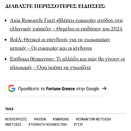
ΔΙΑΒΑΣΤΕ ΠΕΡΙΣΣΟΤΕΡΕΣ ΕΙΔΗΣΕΙΣ:
Axia Research: Γιατί «βλέπει» ευκαιρίες ανόδου στις
ελληνικές τράπεζες – Θεμέλιο οι επιδόσεις του 2024
BofA: Θετικοί οι επενδυτές για τις ευρωπαϊκές
μετοχές – Οι ευκαιρίες και οι κίνδυνοι
Επίδομα θέρμανσης: Τι αλλάζει και πώς θα γίνουν οι
πληρωμές – Όσα πρέπει να γνωρίζετε
TAGS
#ΕΠΙΧΕΙΡΗΣΕΙΣ
#NVIDIA
#SAMSUNG
#ΕΠΑΝΑΓΟΡΑ ΜΕΤΟΧΩΝ
#ΜΕΤΟΧΕΣ
#ΤΕΧΝΗΤΗ ΝΟΗΜΟΣΥΝΗ
#ΤΣΙΠ