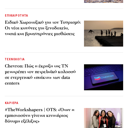
ΕΠΙΚΑΙΡΟΤΗΤΑ
Ειδικό Χωροταξικό για τον Τουρισμό:
Οι νέοι κανόνες για ξενοδοχεία,
νησιά και βραχυχρόνιες μισθώσεις
ΤΕΧΝΟΛΟΓΙΑ
Chevron: Πώς η έκρηξη της ΤΝ
μετατρέπει τον πετρελαϊκό κολοσσό
σε ενεργειακό «παίκτη» των data
centers
ΚΑΡΙΕΡΑ
#TheWorkshapers | OTS: «Όταν η
εμπιστοσύνη γίνεται κινητήριος
δύναμη εξέλιξης»