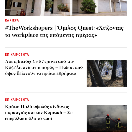
ΚΑΡΙΕΡΑ
#TheWorkshapers | Όμιλος Quest: «Χτίζοντας
το workplace της επόμενης ημέρας»
ΕΠΙΚΑΙΡΟΤΗΤΑ
Λυκαβηττός: Σε 57χρονη από την
Κυψέλη ανήκει η σορός – Πτώση από
ύψος δείχνουν τα πρώτα ευρήματα
ΕΠΙΚΑΙΡΟΤΗΤΑ
Κρήτη: Πολύ υψηλός κίνδυνος
πυρκαγιάς και την Κυριακή – Σε
επιφυλακή όλο το νησί