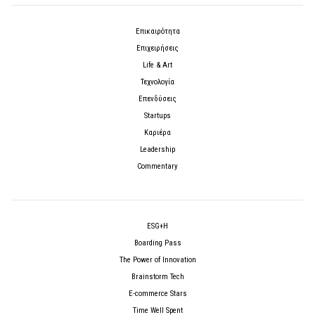
Επικαιρότητα
Επιχειρήσεις
Life & Art
Τεχνολογία
Επενδύσεις
Startups
Καριέρα
Leadership
Commentary
ESG+H
Boarding Pass
The Power of Innovation
Brainstorm Tech
E-commerce Stars
Time Well Spent