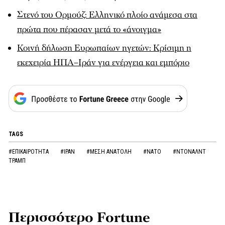
Στενό του Ορμούζ: Ελληνικό πλοίο ανάμεσα στα
πρώτα που πέρασαν μετά το «άνοιγμα»
Κοινή δήλωση Ευρωπαίων ηγετών: Κρίσιμη η
εκεχειρία ΗΠΑ–Ιράν για ενέργεια και εμπόριο
TAGS
#ΕΠΙΚΑΙΡΟΤΗΤΑ
#ΙΡΑΝ
#ΜΕΣΗ ΑΝΑΤΟΛΗ
#ΝΑΤΟ
#ΝΤΟΝΑΛΝΤ
ΤΡΑΜΠ
Περισσότερο Fortune