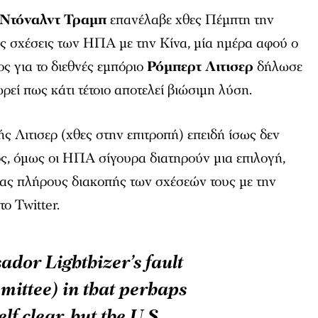
Ντόναλντ Τραμπ
επανέλαβε χθες Πέμπτη την
τις σχέσεις των ΗΠΑ με την Κίνα, μία ημέρα αφού ο
 για το διεθνές εμπόριο
Ρόμπερτ Λιτισερ
δήλωσε
ρεί πως κάτι τέτοιο αποτελεί βιώσιμη λύση.
ής Λιτισερ (χθες στην επιτροπή) επειδή ίσως δεν
ς, όμως οι ΗΠΑ σίγουρα διατηρούν μια επιλογή,
ιας πλήρους διακοπής των σχέσεών τους με την
ο Twitter.
ador Lighthizer’s fault
mittee) in that perhaps
lf clear, but the U.S.