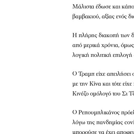
Μάλιστα έδωσε και κάπ
βαμβακιού, αξίας ενός δ
Η πλήρης διακοπή των δ
από μερικά χρόνια, όμως 
λογική πολιτική επιλογή σ
Ο Τραμπ είχε απειλήσει 
με την Κίνα και τότε είχ
Κινέζο ομόλογό του Σι Τζ
Ο Ρεπουμπλικάνος πρόεδ
λόγω της πανδημίας covi
μπορούσε να έχει αποφευ