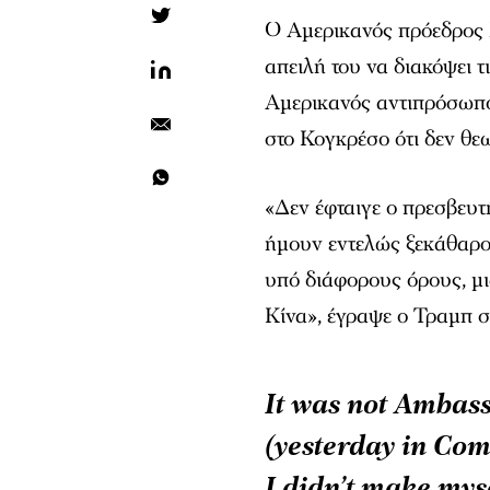
Ο Αμερικανός πρόεδρος
απειλή του να διακόψει 
Αμερικανός αντιπρόσωπος
στο Κογκρέσο ότι δεν θεω
«Δεν έφταιγε ο πρεσβευτ
ήμουν εντελώς ξεκάθαρο
υπό διάφορους όρους, μ
Κίνα», έγραψε ο Τραμπ στ
It was not Ambass
(yesterday in Com
I didn’t make myse