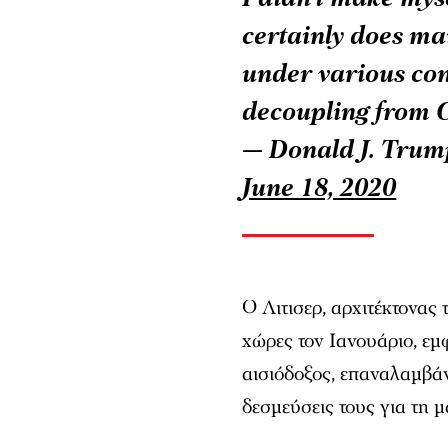
certainly does mai
under various con
decoupling from 
— Donald J. Tru
June 18, 2020
Ο Λιτισερ, αρχιτέκτονας
χώρες τον Ιανουάριο, εμ
αισιόδοξος, επαναλαμβάνο
δεσμεύσεις τους για τη 