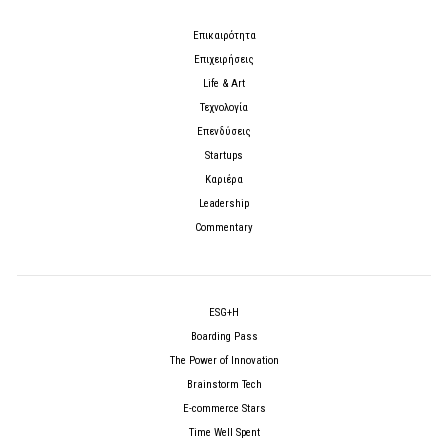
Επικαιρότητα
Επιχειρήσεις
Life & Art
Τεχνολογία
Επενδύσεις
Startups
Καριέρα
Leadership
Commentary
ESG+H
Boarding Pass
The Power of Innovation
Brainstorm Tech
E-commerce Stars
Time Well Spent