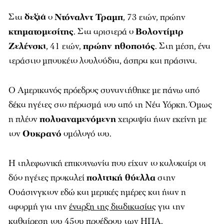
Στα
δεξιά
ο
Ντόναλντ Τραμπ
, 73 ετών, πρώην
κτηματομεσίτης
. Στα αριστερά ο
Βολοντίμιρ
Ζελένσκι
, 41 ετών,
πρώην ηθοποιός
. Στη μέση, ένα
τεράστιο μπουκέτο λουλούδια, άσπρα και πράσινα.
Ο Αμερικανός πρόεδρος συναντήθηκε με πάνω από
δέκα ηγέτες στο πέρασμά του από τη Νέα Υόρκη. Όμως
η πλέον
πολυαναμενόμενη
χειραψία ήταν εκείνη με
τον
Ουκρανό
ομόλογό του.
Η τηλεφωνική επικοινωνία που είχαν το καλοκαίρι οι
δύο ηγέτες προκαλεί
πολιτική θύελλα
στην
Ουάσινγκτον εδώ και μερικές ημέρες και ήταν η
αφορμή για την
έναρξη της διαδικασίας
για την
καθαίρεση του 45ου προέδρου των ΗΠΑ.