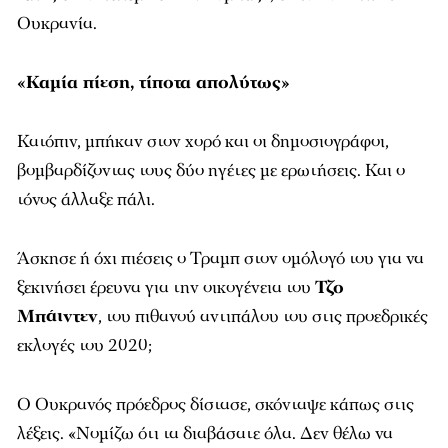
Ουκρανία.
«Καμία πίεση, τίποτα απολύτως»
Κατόπιν, μπήκαν στον χορό και οι δημοσιογράφοι,
βομβαρδίζοντας τους δύο ηγέτες με ερωτήσεις. Και ο
τόνος άλλαξε πάλι.
Άσκησε ή όχι πιέσεις ο Τραμπ στον ομόλογό του για να
ξεκινήσει έρευνα για την οικογένεια του
Τζο
Μπάιντεν
, του πιθανού αντιπάλου του στις προεδρικές
εκλογές του 2020;
Ο Ουκρανός πρόεδρος δίστασε, σκόνταψε κάπως στις
λέξεις. «Νομίζω ότι τα διαβάσατε όλα. Δεν θέλω να