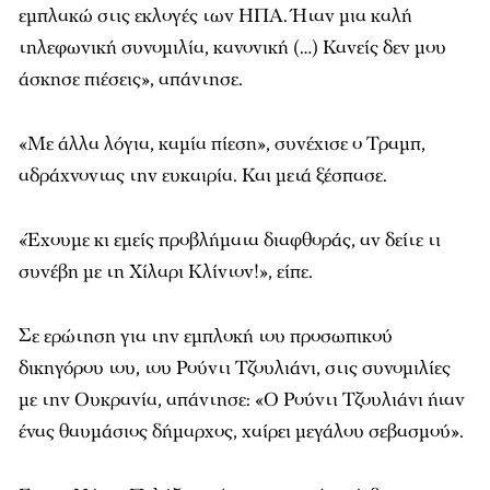
εμπλακώ στις εκλογές των ΗΠΑ. Ήταν μια καλή
τηλεφωνική συνομιλία, κανονική (…) Κανείς δεν μου
άσκησε πιέσεις», απάντησε.
«Με άλλα λόγια, καμία πίεση», συνέχισε ο Τραμπ,
αδράχνοντας την ευκαιρία. Και μετά ξέσπασε.
«Έχουμε κι εμείς προβλήματα διαφθοράς, αν δείτε τι
συνέβη με τη Χίλαρι Κλίντον!», είπε.
Σε ερώτηση για την εμπλοκή του προσωπικού
δικηγόρου του, του Ρούντι Τζουλιάνι, στις συνομιλίες
με την Ουκρανία, απάντησε: «Ο Ρούντι Τζουλιάνι ήταν
ένας θαυμάσιος δήμαρχος, χαίρει μεγάλου σεβασμού».