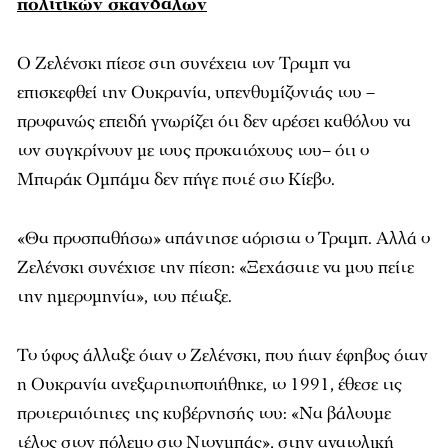
πολιτικών σκανδάλων
Ο Ζελένσκι πίεσε στη συνέχεια τον Τραμπ να
επισκεφθεί την Ουκρανία, υπενθυμίζοντάς του –
προφανώς επειδή γνωρίζει ότι δεν αρέσει καθόλου να
τον συγκρίνουν με τους προκατόχους του– ότι ο
Μπαράκ Ομπάμα δεν πήγε ποτέ στο Κίεβο.
«Θα προσπαθήσω» απάντησε αόριστα ο Τραμπ. Αλλά ο
Ζελένσκι συνέχισε την πίεση: «Ξεχάσατε να μου πείτε
την ημερομηνία», του πέταξε.
Το ύφος άλλαξε όταν ο Ζελένσκι, που ήταν έφηβος όταν
η Ουκρανία ανεξαρτητοποιήθηκε, το 1991, έθεσε τις
προτεραιότητες της κυβέρνησής του: «Να βάλουμε
τέλος στον πόλεμο στο Ντονμπάς», στην ανατολική