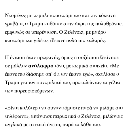
Ντυμένος με το μπλε κουστούμι του και την κόκκινη
γραβάτα, ο Τραμπ καθόταν στην άκρη της πολυθρόνας,
εμφανώς σε υπερένταση. Ο Ζελένσκι, με μαύρο
κοστούμι και γιλέκο, έδειχνε πολύ πιο χαλαρός.
Η ένταση ήταν προφανής, όμως η συζήτηση ξεκίνησε
σε μάλλον
ανάλαφρο
τόνο, με κωμικά στοιχεία. «Με
έκανε πιο διάσημο απ’ ότι τον έκανα εγώ», σχολίασε ο
Τραμπ για τον συνομιλητή του, προκαλώντας τα γέλια
των παρευρισκόμενων.
«Είναι καλύτερο να συναντιόμαστε παρά να μιλάμε στο
τηλέφωνο», απάντησε πειραχτικά ο Ζελένσκι, μιλώντας
αγγλικά με σχετική άνεση, παρά τα λάθη του.