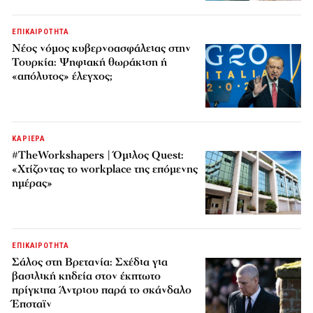
ΕΠΙΚΑΙΡΟΤΗΤΑ
Νέος νόμος κυβερνοασφάλειας στην
Τουρκία: Ψηφιακή θωράκιση ή
«απόλυτος» έλεγχος;
ΚΑΡΙΕΡΑ
#TheWorkshapers | Όμιλος Quest:
«Χτίζοντας το workplace της επόμενης
ημέρας»
ΕΠΙΚΑΙΡΟΤΗΤΑ
Σάλος στη Βρετανία: Σχέδια για
βασιλική κηδεία στον έκπτωτο
πρίγκιπα Άντριου παρά το σκάνδαλο
Έπσταϊν