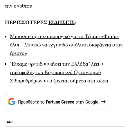
την υπόθεση.
ΠΕΡΙΣΣΟΤΕΡΕΣ
ΕΙΔΗΣΕΙΣ
:
Μητσοτάκης στο υπουργικό για τα Τέμπη: «Φταίμε
όλοι – Μπορώ να εγγυηθώ απόλυτη διαφάνεια στην
έρευνα»
“Είχαμε προειδοποιήσει την Ελλάδα” λέει ο
επικεφαλής του Ευρωπαϊκού Οργανισμού
Σιδηροδρόμων που έρχεται σήμερα στη χώρα
TAGS