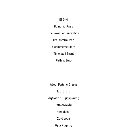
ESG+H
Boarding Pass
The Power of Innovation
Brainstorm Tech
E-commerce Stars
Time Well Spent
Path to Zero
About Fortune Greece
Ταυτότητα
Δήλωση Συμμόρφωσης
Επικοινωνία
Newsletter
Συνδρομή
Όροι Χρήσης