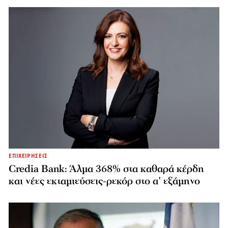
ΕΠΙΧΕΙΡΗΣΕΙΣ
Credia Bank: Άλμα 368% στα καθαρά κέρδη
και νέες εκταμιεύσεις-ρεκόρ στο α’ εξάμηνο