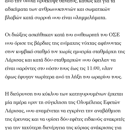
από την οποία προέκυψε θάνατος, καθώς και για τα
αδικήματα των ανθρωποκτονιών και σωματικών
βλαβών κατά συρροή που είναι πλημμελήματα.
Οι διώξεις ασκήθηκαν κατά του επιθεωρητή του ΟΣΕ
που όρισε τις βάρδιες της επίμαχης νύχτας αφήνοντας
στον κομβικό σταθμό τον χωρίς εμπειρία σταθμάρχη της
Λάρισας και κατά δύο σταθμαρχών που όφειλαν να
είναι παρόντες στο πόστο τους έως τις 11:00, πλην
όμως έφυγαν νωρίτερα από τη λήξη του ωραρίου τους.
Η διεύρυνση του κύκλου των κατηγορουμένων έρχεται
μία ημέρα πριν τη σύγκληση της Ολομέλειας Εφετών
Λάρισας, που αναμένεται να εγκρίνει την αναβάθμιση
της έρευνας και να ορίσει δύο εφέτες ειδικούς ανακριτές
για την ταχύτερη διενέργεια της κύριας ανάκρισης για