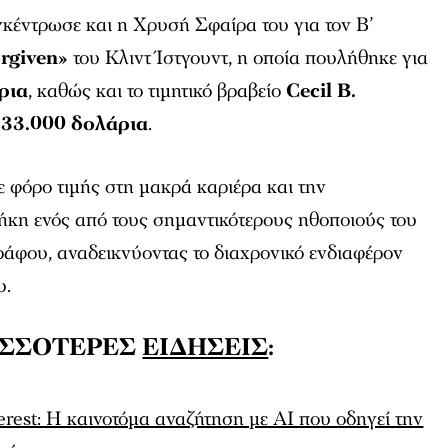
γκέντρωσε και η Χρυσή Σφαίρα του για τον Β’
rgiven»
του Κλιντ Ίστγουντ, η οποία πουλήθηκε για
ρια
, καθώς και το τιμητικό βραβείο
Cecil B.
ς
33.000 δολάρια
.
 φόρο τιμής στη μακρά καριέρα και την
ήκη ενός από τους σημαντικότερους ηθοποιούς του
ράφου, αναδεικνύοντας το διαχρονικό ενδιαφέρον
υ.
ΙΣΣΟΤΕΡΕΣ
ΕΙΔΗΣΕΙΣ
:
rest: Η καινοτόμα αναζήτηση με AI που οδηγεί την