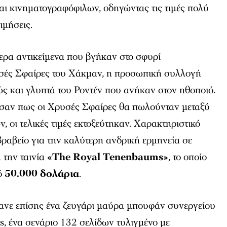
αι κινηματογραφόφιλων, οδηγώντας τις τιμές πολύ
ιμήσεις.
ερα αντικείμενα που βγήκαν στο σφυρί
σές Σφαίρες του Χάκμαν, η προσωπική συλλογή
ς και γλυπτά του Ροντέν που ανήκαν στον ηθοποιό.
ούσαν πως οι Χρυσές Σφαίρες θα πωλούνταν μεταξύ
, οι τελικές τιμές εκτοξεύτηκαν. Χαρακτηριστικό
βραβείο για την καλύτερη ανδρική ερμηνεία σε
 την ταινία
«The Royal Tenenbaums»
, το οποίο
ό
50.000 δολάρια
.
νε επίσης ένα ζευγάρι μαύρα μπουφάν συνεργείου
s, ένα σενάριο 132 σελίδων τυλιγμένο με