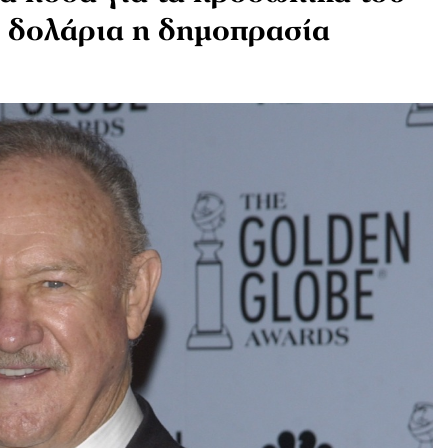
τ. δολάρια η δημοπρασία