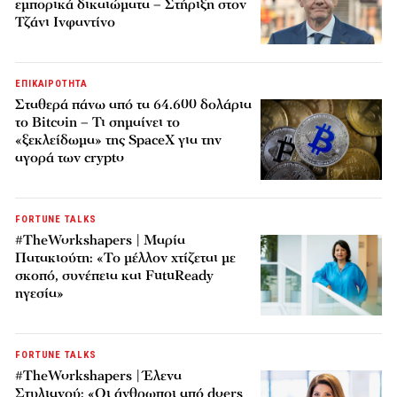
εμπορικά δικαιώματα – Στήριξη στον
Τζάνι Ινφαντίνο
ΕΠΙΚΑΙΡΟΤΗΤΑ
Σταθερά πάνω από τα 64.600 δολάρια
το Bitcoin – Τι σημαίνει το
«ξεκλείδωμα» της SpaceX για την
αγορά των crypto
FORTUNE TALKS
#TheWorkshapers | Μαρία
Πατακιούτη: «Το μέλλον χτίζεται με
σκοπό, συνέπεια και FutuReady
ηγεσία»
FORTUNE TALKS
#TheWorkshapers | Έλενα
Στυλιανού: «Οι άνθρωποι από doers