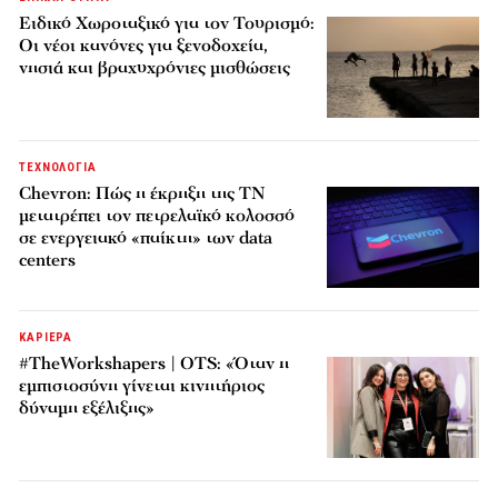
Ειδικό Χωροταξικό για τον Τουρισμό:
Οι νέοι κανόνες για ξενοδοχεία,
νησιά και βραχυχρόνιες μισθώσεις
ΤΕΧΝΟΛΟΓΙΑ
Chevron: Πώς η έκρηξη της ΤΝ
μετατρέπει τον πετρελαϊκό κολοσσό
σε ενεργειακό «παίκτη» των data
centers
ΚΑΡΙΕΡΑ
#TheWorkshapers | OTS: «Όταν η
εμπιστοσύνη γίνεται κινητήριος
δύναμη εξέλιξης»