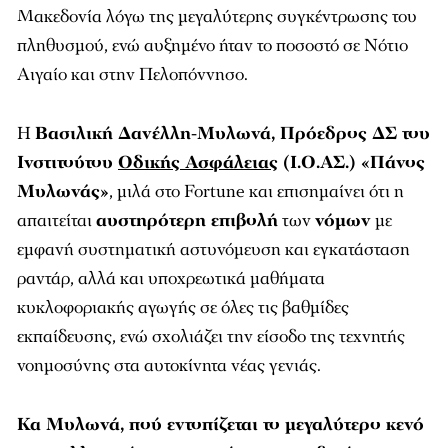
Μακεδονία λόγω της μεγαλύτερης συγκέντρωσης του
πληθυσμού, ενώ αυξημένο ήταν το ποσοστό σε Νότιο
Αιγαίο και στην Πελοπόννησο.
Η
Βασιλική Δανέλλη-Μυλωνά, Πρόεδρος ΔΣ του
Ινστιτούτου
Οδικής Ασφάλειας
(Ι.Ο.ΑΣ.) «Πάνος
Μυλωνάς»
, μιλά στο Fortune και επισημαίνει ότι η
απαιτείται
αυστηρότερη επιβολή
των
νόμων
με
εμφανή συστηματική αστυνόμευση και εγκατάσταση
ραντάρ, αλλά και υποχρεωτικά μαθήματα
κυκλοφοριακής αγωγής σε όλες τις βαθμίδες
εκπαίδευσης, ενώ σχολιάζει την είσοδο της τεχνητής
νοημοσύνης στα αυτοκίνητα νέας γενιάς.
Κα Μυλωνά, πού εντοπίζεται το μεγαλύτερο κενό