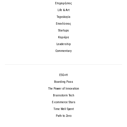
Επιχειρήσεις
Life & Art
Τεχνολογία
Επενδύσεις
Startups
Καριέρα
Leadership
Commentary
ESG+H
Boarding Pass
The Power of Innovation
Brainstorm Tech
E-commerce Stars
Time Well Spent
Path to Zero