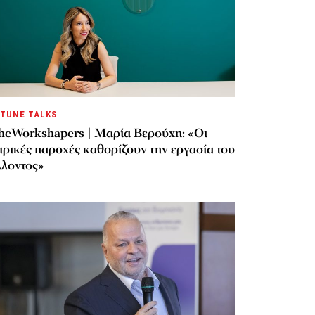
TUNE TALKS
heWorkshapers | Μαρία Βερούχη: «Οι
ιρικές παροχές καθορίζουν την εργασία του
λλοντος»