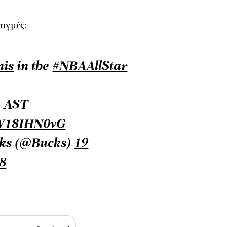
τιγμές:
nis
in the
#NBAAllStar
2 AST
/bW18IHN0vG
ks (@Bucks)
19
8