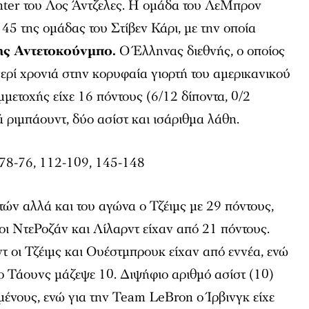
enter του Λος Άντζελες. Η ομάδα του ΛεΜπρον
145 της ομάδας του Στίβεν Κάρι, με την οποία
ης Αντετοκούνμπο.
Ο Έλληνας διεθνής, ο οποίος
σερί χρονιά στην κορυφαία γιορτή του αμερικανικού
μμετοχής είχε 16 πόντους (6/12 δίποντα, 0/2
τά ριμπάουντ, δύο ασίστ και ισάριθμα λάθη.
 78-76, 112-109, 145-148
ών αλλά και του αγώνα ο Τζέιμς με 29 πόντους,
οι ΝτεΡοζάν και Λίλαρντ είχαν από 21 πόντους.
τ οι Τζέιμς και Ουέστμπρουκ είχαν από εννέα, ενώ
 ο Τάουνς μάζεψε 10. Διψήφιο αριθμό ασίστ (10)
ημένους, ενώ για την Team LeBron ο Ίρβινγκ είχε