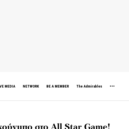
VE MEDIA
NETWORK
BE A MEMBER
The Admirables
κούνμπο στο All Star Game!