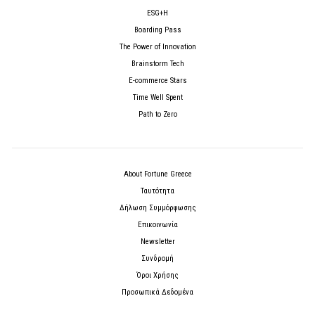
ESG+H
Boarding Pass
The Power of Innovation
Brainstorm Tech
E-commerce Stars
Time Well Spent
Path to Zero
About Fortune Greece
Ταυτότητα
Δήλωση Συμμόρφωσης
Επικοινωνία
Newsletter
Συνδρομή
Όροι Χρήσης
Προσωπικά Δεδομένα