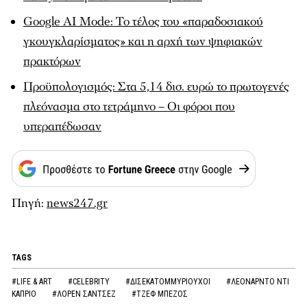
Google AI Mode: Το τέλος του «παραδοσιακού
γκουγκλαρίσματος» και η αρχή των ψηφιακών
πρακτόρων
Προϋπολογισμός: Στα 5,14 δισ. ευρώ το πρωτογενές
πλεόνασμα στο τετράμηνο – Οι φόροι που
υπεραπέδωσαν
Πηγή:
news247.gr
TAGS
#LIFE & ART
#CELEBRITY
#ΔΙΣΕΚΑΤΟΜΜΥΡΙΟΥΧΟΙ
#ΛΕΟΝΑΡΝΤΟ ΝΤΙ
ΚΑΠΡΙΟ
#ΛΟΡΕΝ ΣΑΝΤΣΕΖ
#ΤΖΕΦ ΜΠΕΖΟΣ