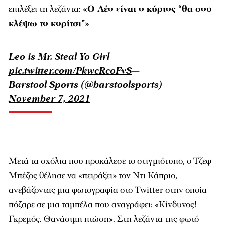
επιλέξει τη λεζάντα:
«
Ο Λέο είναι ο κύριος “θα σου
κλέψω το κορίτσι”
»
Leo is Mr. Steal Yo Girl
pic.twitter.com/PkwcRcoFvS
—
Barstool Sports (@barstoolsports)
November 7, 2021
Μετά τα σχόλια που προκάλεσε το στιγμιότυπο, ο Τζεφ
Μπέζος θέλησε να «πειράξει» τον Ντι Κάπριο,
ανεβάζοντας μια φωτογραφία στο Twitter στην οποία
πόζαρε σε μια ταμπέλα που αναγράφει: «
Κίνδυνος!
Γκρεμός. Θανάσιμη πτώση
». Στη λεζάντα της φωτό