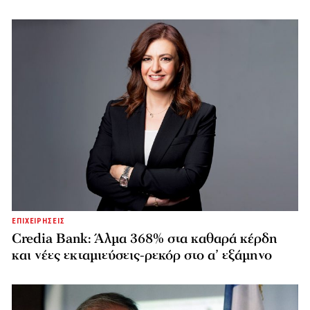
ΕΠΙΧΕΙΡΗΣΕΙΣ
Credia Bank: Άλμα 368% στα καθαρά κέρδη
και νέες εκταμιεύσεις-ρεκόρ στο α’ εξάμηνο