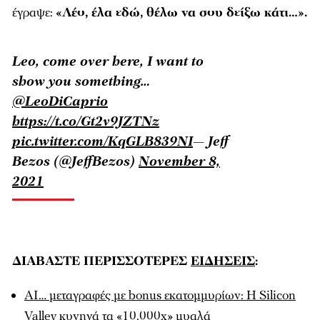
έγραψε:
«
Λέο, έλα εδώ, θέλω να σου δείξω κάτι…
».
Leo, come over here, I want to
show you something…
@LeoDiCaprio
https://t.co/Gt2v9JZTNz
pic.twitter.com/KqGLB839NI
— Jeff
Bezos (@JeffBezos)
November 8,
2021
ΔΙΑΒΑΣΤΕ ΠΕΡΙΣΣΟΤΕΡΕΣ
ΕΙΔΗΣΕΙΣ
:
AI… μεταγραφές με bonus εκατομμυρίων: Η Silicon
Valley κυνηγά τα «10.000x» μυαλά