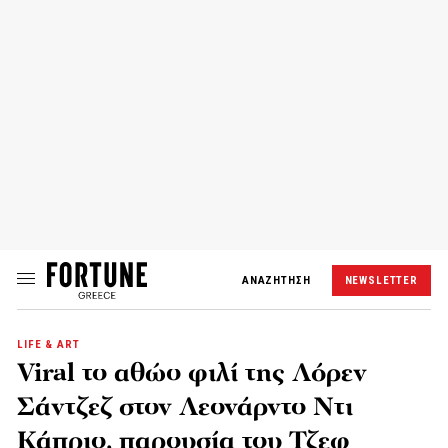
ΑΝΑΖΗΤΗΣΗ
NEWSLETTER
LIFE & ART
Viral το αθώο φιλί της Λόρεν
Σάντζεζ στον Λεονάρντο Ντι
Κάπριο, παρουσία του Τζεφ