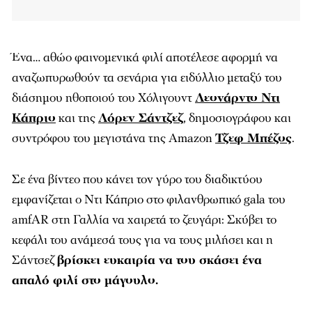
Ένα… αθώο φαινομενικά φιλί αποτέλεσε αφορμή να
αναζωπυρωθούν τα σενάρια για ειδύλλιο μεταξύ του
διάσημου ηθοποιού του Χόλιγουντ
Λεονάρντο Ντι
Κάπριο
και της
Λόρεν Σάντζεζ
, δημοσιογράφου και
συντρόφου του μεγιστάνα της Amazon
Τζεφ Μπέζος
.
Σε ένα βίντεο που κάνει τον γύρο του διαδικτύου
εμφανίζεται ο Ντι Κάπριο στο φιλανθρωπικό gala του
amfAR στη Γαλλία να χαιρετά το ζευγάρι: Σκύβει το
κεφάλι του ανάμεσά τους για να τους μιλήσει και η
Σάντσεζ
βρίσκει ευκαιρία να του σκάσει ένα
απαλό φιλί στο μάγουλο.