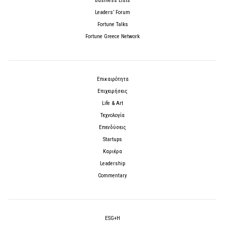
Business Lists
Leaders’ Forum
Fortune Talks
Fortune Greece Network
Επικαιρότητα
Επιχειρήσεις
Life & Art
Τεχνολογία
Επενδύσεις
Startups
Καριέρα
Leadership
Commentary
ESG+H