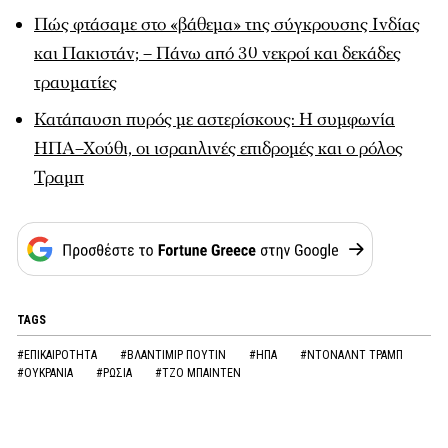
Πώς φτάσαμε στο «βάθεμα» της σύγκρουσης Ινδίας
και Πακιστάν; – Πάνω από 30 νεκροί και δεκάδες
τραυματίες
Κατάπαυση πυρός με αστερίσκους: Η συμφωνία
ΗΠΑ–Χούθι, οι ισραηλινές επιδρομές και ο ρόλος
Τραμπ
TAGS
#ΕΠΙΚΑΙΡΟΤΗΤΑ
#ΒΛΑΝΤΙΜΙΡ ΠΟΥΤΙΝ
#ΗΠΑ
#ΝΤΟΝΑΛΝΤ ΤΡΑΜΠ
#ΟΥΚΡΑΝΙΑ
#ΡΩΣΙΑ
#ΤΖΟ ΜΠΑΙΝΤΕΝ