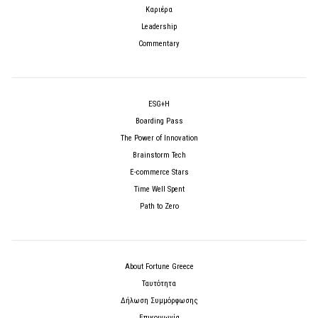
Καριέρα
Leadership
Commentary
ESG+H
Boarding Pass
The Power of Innovation
Brainstorm Tech
E-commerce Stars
Time Well Spent
Path to Zero
About Fortune Greece
Ταυτότητα
Δήλωση Συμμόρφωσης
Επικοινωνία