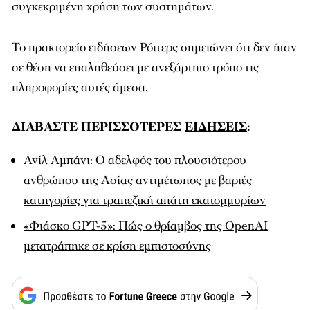
συγκεκριμένη χρήση των συστημάτων.
Το πρακτορείο ειδήσεων Ρόιτερς σημειώνει ότι δεν ήταν
σε θέση να επαληθεύσει με ανεξάρτητο τρόπο τις
πληροφορίες αυτές άμεσα.
ΔΙΑΒΑΣΤΕ ΠΕΡΙΣΣΟΤΕΡΕΣ
ΕΙΔΗΣΕΙΣ
:
Ανίλ Αμπάνι: Ο αδελφός του πλουσιότερου
ανθρώπου της Ασίας αντιμέτωπος με βαριές
κατηγορίες για τραπεζική απάτη εκατομμυρίων
«Φιάσκο GPT-5»: Πώς ο θρίαμβος της OpenAI
μετατράπηκε σε κρίση εμπιστοσύνης