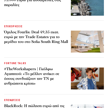
παραλίες
ΕΠΙΧΕΙΡΗΣΕΙΣ
Όμιλος Fourlis: Deal 49,35 εκατ.
ευρώ με την Trade Estates για το
μερίδιο του στο Sofia South Ring Mall
FORTUNE TALKS
#TheWorkshapers | Γκόλφω
Αγαπητού: «Το μέλλον ανήκει σε
όσους συνδυάζουν την ΤΝ με
ανθρώπινη κρίση»
ΕΠΕΝΔΥΣΕΙΣ
BlackRock: Η πώληση ευρώ από τις