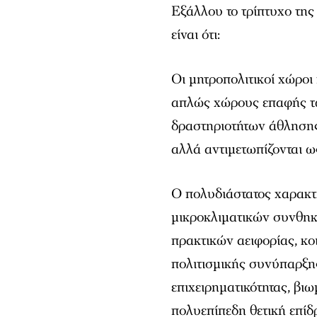
Εξάλλου το τρίπτυχο της
είναι ότι:
Οι μητροπολιτικοί χώροι
απλώς χώρους επαφής τω
δραστηριοτήτων άθλησης
αλλά αντιμετωπίζονται ως
Ο πολυδιάστατος χαρακτ
μικροκλιματικών συνθηκ
πρακτικών αειφορίας, κ
πολιτισμικής συνύπαρξης
επιχειρηματικότητας, βι
πολυεπίπεδη θετική επί