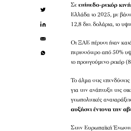
Σε
επίπεδο-ρεκόρ κιν
Ελλάδα το 2025, με βάσ
12,8 δισ. δολάρια, το υψ
Οι ΞΑΕ πέρυσι ήταν κατ
περισσότερο από 50% υψη
το προηγούμενο ρεκόρ (8,
Το άλμα στις επενδύσεις 
για την ανάπτυξη της οι
γεωπολιτικές αναταράξει
αυξήσει έντονα την αβ
Στην Ευρωπαϊκή Ένωση 