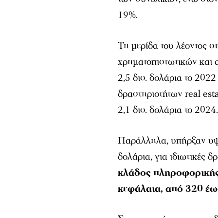
19%.
Τη μερίδα του λέοντος σ
χρηματοπιστωτικών και 
2,5 δισ. δολάρια το 2022
δραστηριοτήτων real est
2,1 δισ. δολάρια το 2024
Παράλληλα, υπήρξαν υψηλ
δολάρια, για ιδιωτικές δ
κλάδος πληροφορικής
κεφάλαια, από 320 έως