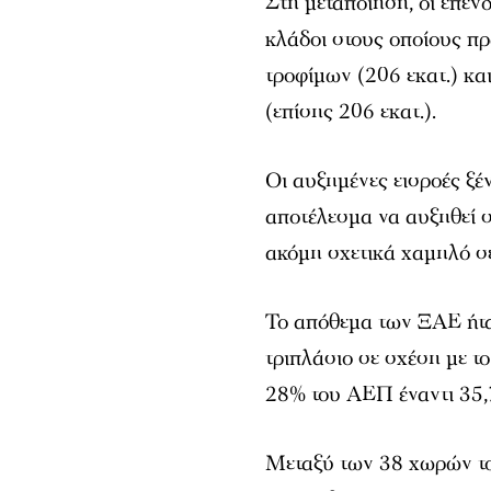
Στη μεταποίηση, οι επενδ
κλάδοι στους οποίους π
τροφίμων (206 εκατ.) κ
(επίσης 206 εκατ.).
Οι αυξημένες εισροές ξέ
αποτέλεσμα να αυξηθεί σ
ακόμη σχετικά χαμηλό σ
Το απόθεμα των ΞΑΕ ήτα
τριπλάσιο σε σχέση με το
28% του ΑΕΠ έναντι 35,7 
Μεταξύ των 38 χωρών τ