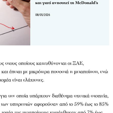
και γιατί ανησυχεί τη McDonald’s
08/05/2026
ς στους οποίους κατευθύνονται οι ΞΑΕ,
 και έπεται με μικρότερα ποσοστά η μεταποίηση, ενώ
τομέα είναι ελάχιστες.
 για την οποία υπάρχουν διαθέσιμα σχετικά στοιχεία,
έα των υπηρεσιών αφορούσαν από το 59% έως το 85%
ν τομέα της μεταποίησης κυμάνθηκαν από 7% έως