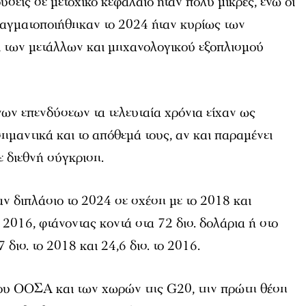
ύσεις σε μετοχικό κεφάλαιο ήταν πολύ μικρές, ενώ οι
ραγματοποιήθηκαν το 2024 ήταν κυρίως των
αι των μετάλλων και μηχανολογικού εξοπλισμού
νων επενδύσεων τα τελευταία χρόνια είχαν ως
ημαντικά και το απόθεμά τους, αν και παραμένει
ε διεθνή σύγκριση.
ν διπλάσιο το 2024 σε σχέση με το 2018 και
 2016, φτάνοντας κοντά στα 72 δισ. δολάρια ή στο
δισ. το 2018 και 24,6 δισ. το 2016.
ου ΟΟΣΑ και των χωρών της G20, την πρώτη θέση