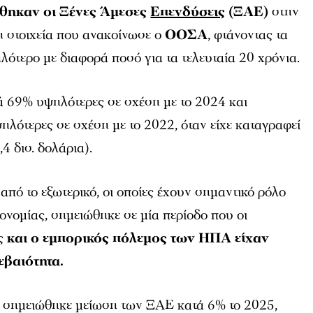
ήθηκαν οι Ξένες Άμεσες
Επενδύσεις
(ΞΑΕ)
στην
η στοιχεία που ανακοίνωσε ο
ΟΟΣΑ
, φτάνοντας τα
ηλότερο με διαφορά ποσό για τα τελευταία 20 χρόνια.
ά 69% υψηλότερες σε σχέση με το 2024 και
λότερες σε σχέση με το 2022, όταν είχε καταγραφεί
4 δισ. δολάρια).
από το εξωτερικό, οι οποίες έχουν σημαντικό ρόλο
κονομίας, σημειώθηκε σε μία περίοδο που οι
ς
και ο εμπορικός πόλεμος των ΗΠΑ είχαν
εβαιότητα.
σημειώθηκε μείωση των ΞΑΕ κατά 6% το 2025,