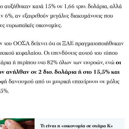
ο αυξήθηκαν κατά 15% σε 1,66 τρισ. δολάρια, αλλά
αν 6%, αν εξαιρεθούν μεγάλες διακυμάνσεις που
ες ευρωπαϊκές οικονομίες.
ν του ΟΟΣΑ δείχνει ότι οι ΞΑΕ πραγματοποιήθηκαν
χικού κεφαλαίου. Οι επενδύσεις αυτού του τύπου
λάρια ή περίπου στο 82% όλων των εισροών, ενώ
οι
ν ανήλθαν σε 2 δισ. δολάρια ή στο 15,5% και
ρφή δανεισμού από τη μητρική επιχείρηση σε μόλις
,5%.
Τι είναι η «οικονομία σε σχήμα K»