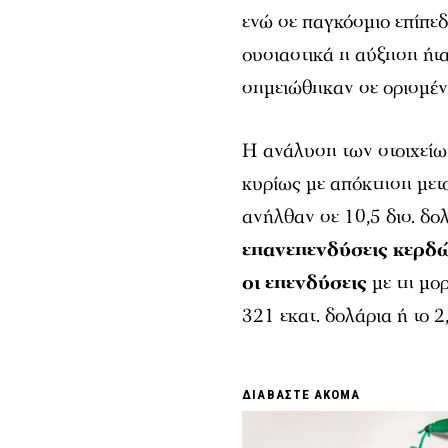
ενώ σε παγκόσμιο επίπεδ
ουσιαστικά η αύξηση ήτ
σημειώθηκαν σε ορισμέν
Η ανάλυση των στοιχείω
κυρίως με απόκτηση μετο
ανήλθαν σε 10,5 δισ. δο
επανεπενδύσεις κερδώ
οι επενδύσεις
με τη μο
321 εκατ. δολάρια ή το 2
ΔΙΑΒΑΣΤΕ ΑΚΟΜΑ