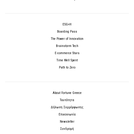
ESG+H
Boarding Pass
The Power of Innovation
Brainstorm Tech
E-commerce Stars
Time Well Spent
Path to Zero
About Fortune Greece
Ταυτότητα
Δήλωση Συμμόρφωσης
Επικοινωνία
Newsletter
Συνδρομή