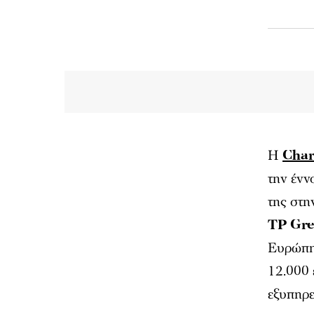
Η
Char
την ένν
της στη
TP Gre
Ευρώπης
12.000 
εξυπηρε