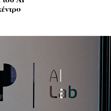
 του AI
κέντρo