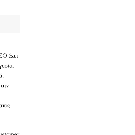
EO έχει
γεσία.
ά,
 την
ατος
customer