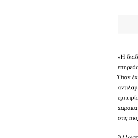
«Η διαδ
επηρεάσ
Όταν έχ
αντιλαμ
εμπειρί
χαρακτη
στις πιο
Άλλωστε