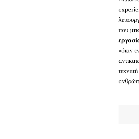
experie
λειτουρ
που μ
π
εργασί
«όταν ε
αντικατ
τεχνητ
ανθρώπ