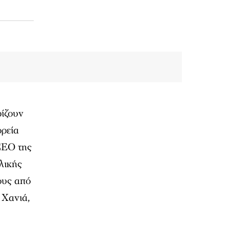
ρίζουν
ορεία
CEO της
λικής
ους από
 Χανιά,