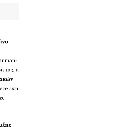
άνο
ι human-
ή της, η
ιακών
ce έχει
ες.
λιξης