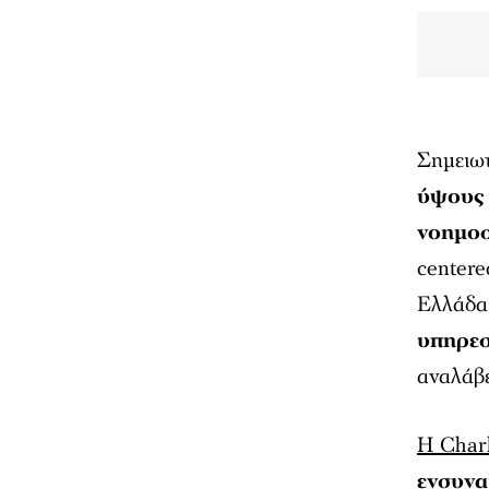
Σηµειωτ
ύψους 
νοηµο
centere
Ελλάδα 
υπηρε
αναλάβε
Η Charl
ενσυνα