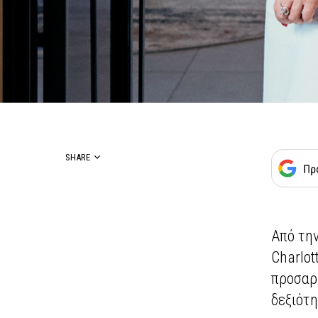
SHARE
Από την
Charlot
προσαρμ
δεξιότη