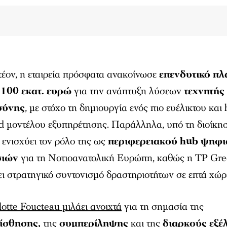
έον, η εταιρεία πρόσφατα ανακοίνωσε
επενδυτικό πλ
100 εκατ. ευρώ
για την ανάπτυξη λύσεων
τεχνητής
σύνης
, µε στόχο τη δηµιουργία ενός πιο ευέλικτου κα
d µοντέλου εξυπηρέτησης. Παράλληλα, υπό τη διοίκησ
ενισχύει τον ρόλο της ως
περιφερειακού hub ψηφ
σιών
για τη Νοτιοανατολική Ευρώπη, καθώς η TP Gree
ι στρατηγικό συντονισµό δραστηριοτήτων σε επτά χώρ
otte Foucteau μιλάει ανοιχτά
για τη σηµασία της
ίσθησης,
της
συµπερίληψης
και της
διαρκούς εξέ