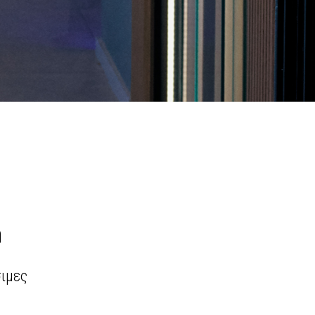
η
σιμες