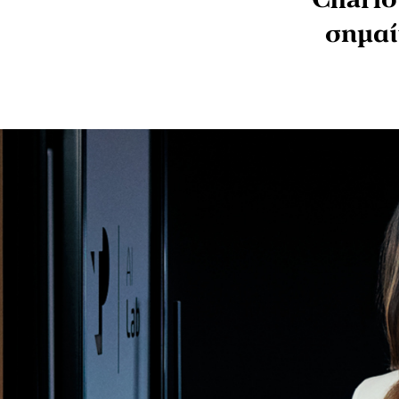
Charlo
σημαί