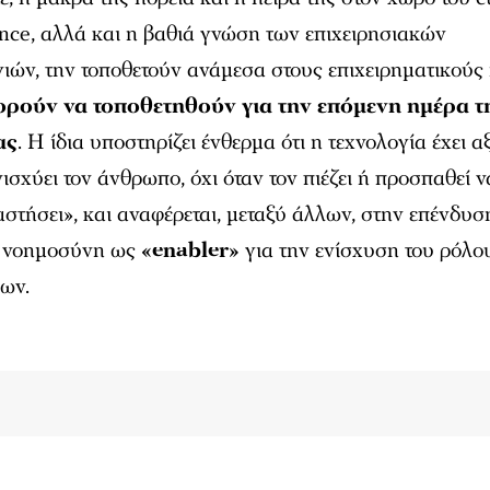
nce, αλλά και η βαθιά γνώση των επιχειρησιακών
γιών, την τοποθετούν ανάμεσα στους επιχειρηματικούς 
ορούν να τοποθετηθούν για την επόμενη ημέρα τ
ας
. Η ίδια υποστηρίζει ένθερµα ότι η τεχνολογία έχει α
νισχύει τον άνθρωπο, όχι όταν τον πιέζει ή προσπαθεί ν
αστήσει», και αναφέρεται, µεταξύ άλλων, στην επένδυσ
ή νοηµοσύνη ως
«enabler»
για την ενίσχυση του ρόλο
ων.