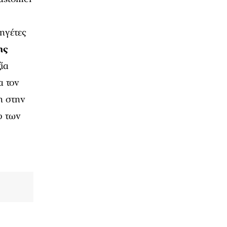
ηγέτες
ης
ξία
α τον
η στην
υ των