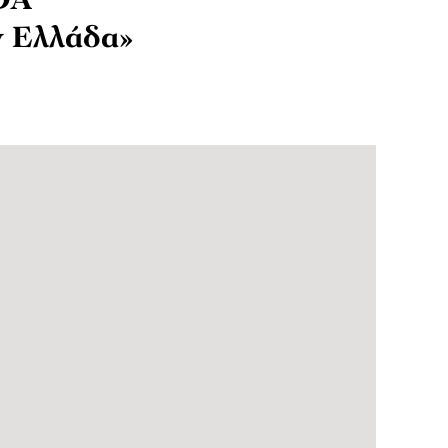
DA
ν Ελλάδα»