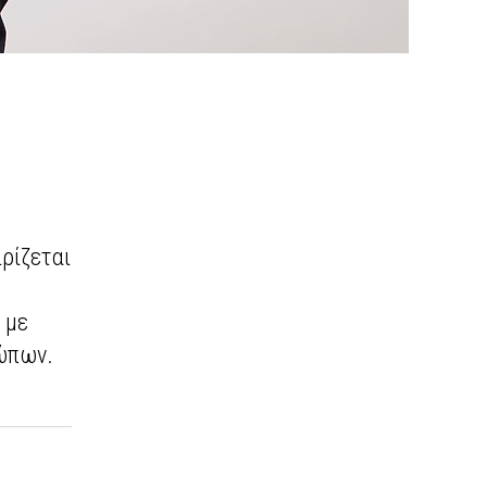
ιρίζεται
 με
ρώπων.