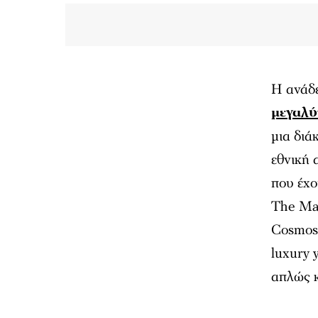
Η ανάδε
μεγαλύ
μια διά
εθνική 
που έχο
The Mal
Cosmos 
luxury 
απλώς κ