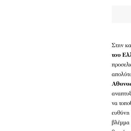
Στην κα
του Ελ
προσελκ
απολύτω
Αθανα
αναπτυξ
να τοπο
ευθύνη 
βλέμμα 