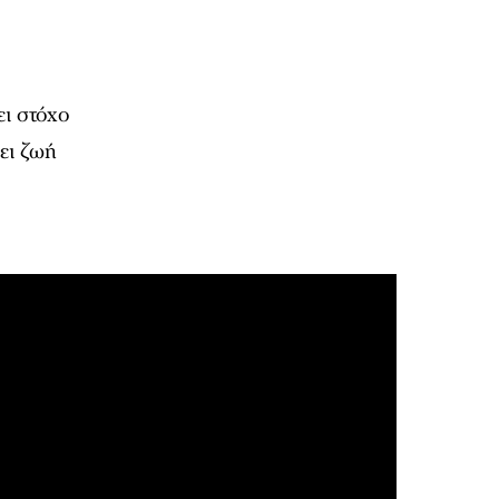
ει στόχο
νει ζωή