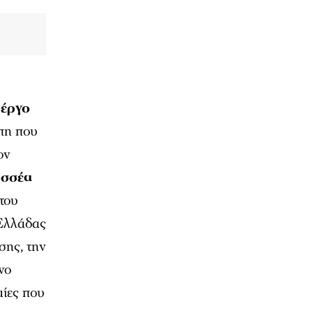
 έργο
πη που
ον
σσέα
του
 Ελλάδας
σης, την
νο
μίες που