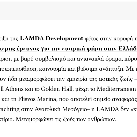
ιξη της
LAMDA Development
φέτος στην κορυφή 
τερης έρευνας για την εταιρική φήμη στην Ελλά
κριση με βαρύ συμβολισμό και αντανακλά όραμα, κύρο
αυτοπεποίθηση, καινοτομία και βιώσιμη ανάπτυξη. Με 
υν ήδη μεταμορφώσει την εμπειρία της αστικής ζωής 
l Athens και το Golden Hall, μέχρι το Mediterranean
και τη Flisvos Marina, που αποτελεί σημείο αναφοράς
yachting στην Ανατολική Μεσόγειο– η LAMDA δεν «χτ
τίρια. Μεταμορφώνει τις ζωές των ανθρώπων.