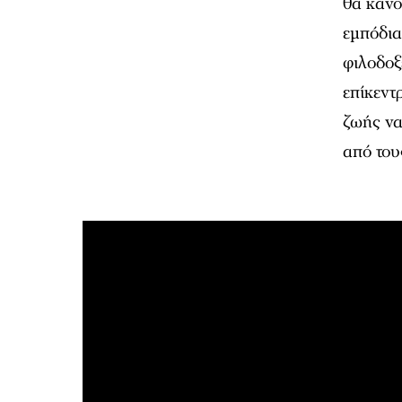
θα κάνο
εμπόδια
φιλοδοξ
επίκεντ
ζωής να 
από του