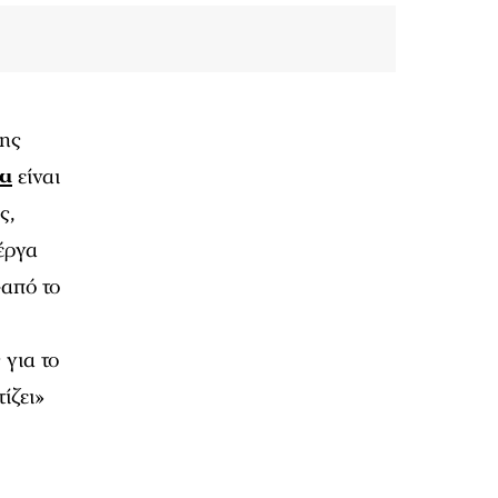
της
δα
είναι
ς,
έργα
–από το
 για το
ίζει»