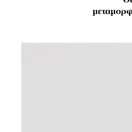
Ο
μεταμορφ