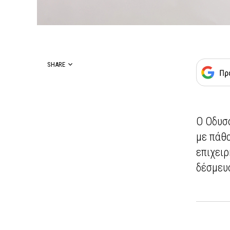
SHARE
Ο Οδυσσ
με πάθο
επιχειρ
δέσμευ