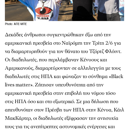
Photo: ΑΠΕ-ΜΠΕ
Δεκάδες άνθρωποι συγκεντρώθηκαν έξω από την
αμερικανική πρεσβεία στο Ναϊρόμπι την Τρίτη 2/6 για
να διαμαρτυρηθούν για τον θάνατο του Τζόρτζ Φλόιντ.
Οι διαδηλωτές, που περιλάμβαναν Κένυους και
Αμερικανούς, διαμαρτύρονταν σε αλληλεγγύη με τους
διαδηλωτές στις ΗΠΑ και φώναζαν το σύνθημα «Black
lives matter». Ζήτησαν υπευθυνότητα από την
αμερικανική πρεσβεία στην επιβολή του νόμου τόσο
στις ΗΠΑ όσο και στο εξωτερικό. Σε μια δήλωση που
απευθυνόταν στον Πρέσβη των ΗΠΑ στην Κένυα, Κάιλ
ΜακΚάρτερ, οι διαδηλωτές εξέφρασαν την ανησυχία
τους για τις ανεπίτρεπτες αστυνομικές ενέργειες και