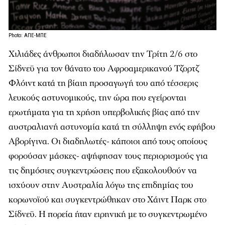
Photo: ΑΠΕ-ΜΠΕ
Χιλιάδες άνθρωποι διαδήλωσαν την Τρίτη 2/6 στο
Σίδνεϋ για τον θάνατο του Αφροαμερικανού Τζορτζ
Φλόιντ κατά τη βίαιη προσαγωγή του από τέσσερις
λευκούς αστυνομικούς, την ώρα που εγείρονται
ερωτήματα για τη χρήση υπερβολικής βίας από την
αυστραλιανή αστυνομία κατά τη σύλληψη ενός εφήβου
Αβορίγινα. Οι διαδηλωτές- κάποιοι από τους οποίους
φορούσαν μάσκες- αψήφησαν τους περιορισμούς για
τις δημόσιες συγκεντρώσεις που εξακολουθούν να
ισχύουν στην Αυστραλία λόγω της επιδημίας του
κορωνοϊού και συγκεντρώθηκαν στο Χάιντ Παρκ στο
Σίδνεϋ. Η πορεία ήταν ειρηνική με το συγκεντρωμένο