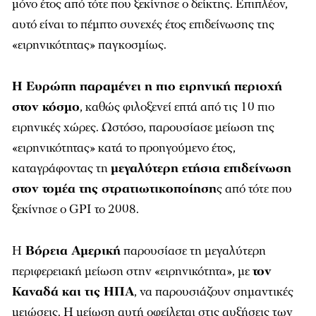
μόνο έτος από τότε που ξεκίνησε ο δείκτης. Επιπλέον,
αυτό είναι το πέμπτο συνεχές έτος επιδείνωσης της
«ειρηνικότητας» παγκοσμίως.
Η Ευρώπη παραμένει η πιο ειρηνική περιοχή
στον κόσμο
, καθώς φιλοξενεί επτά από τις 10 πιο
ειρηνικές χώρες. Ωστόσο, παρουσίασε μείωση της
«ειρηνικότητας» κατά το προηγούμενο έτος,
καταγράφοντας τη
μεγαλύτερη ετήσια επιδείνωση
στον τομέα της στρατιωτικοποίηση
ς από τότε που
ξεκίνησε ο GPI το 2008.
Η
Βόρεια Αμερική
παρουσίασε τη μεγαλύτερη
περιφερειακή μείωση στην «ειρηνικότητα», με
τον
Καναδά και τις ΗΠΑ
, να παρουσιάζουν σημαντικές
μειώσεις. Η μείωση αυτή οφείλεται στις αυξήσεις των