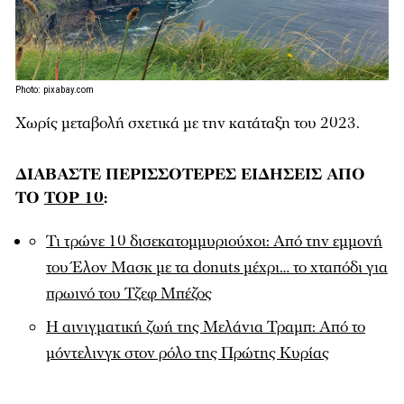
Photo: pixabay.com
Χωρίς μεταβολή σχετικά με την κατάταξη του 2023.
ΔΙΑΒΑΣΤΕ ΠΕΡΙΣΣΟΤΕΡΕΣ ΕΙΔΗΣΕΙΣ ΑΠΟ
ΤΟ
TOP 10
:
Τι τρώνε 10 δισεκατομμυριούχοι: Από την εμμονή
του Έλον Μασκ με τα donuts μέχρι… το χταπόδι για
πρωινό του Τζεφ Μπέζος
Η αινιγματική ζωή της Μελάνια Τραμπ: Από το
μόντελινγκ στον ρόλο της Πρώτης Κυρίας