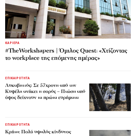
ΚΑΡΙΕΡΑ
#TheWorkshapers | Όμιλος Quest: «Χτίζοντας
το workplace της επόμενης ημέρας»
ΕΠΙΚΑΙΡΟΤΗΤΑ
Λυκαβηττός: Σε 57χρονη από την
Κυψέλη ανήκει η σορός – Πτώση από
ύψος δείχνουν τα πρώτα ευρήματα
ΕΠΙΚΑΙΡΟΤΗΤΑ
Κρήτη: Πολύ υψηλός κίνδυνος