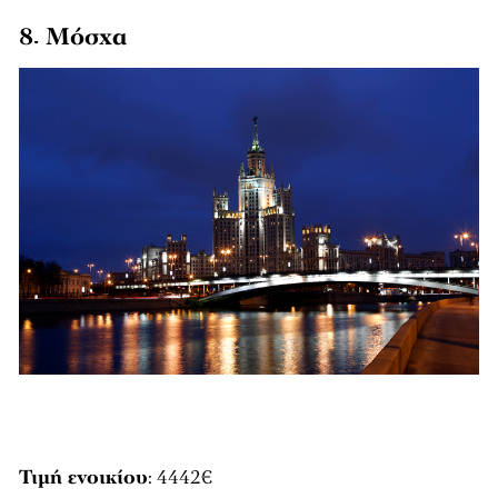
8. Μόσχα
Τιμή ενοικίου
: 4442€