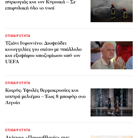
πυρκαγιάς και την Κυριακή – Σε
επιφυλακή όλο το νησί
ΕΠΙΚΑΙΡΟΤΗΤΑ
Τζιάνι Ινφαντίνο: Διαψεύδει
καταγγελίες για σχέση με υπάλληλο
και εξαψήφια αποζημίωση από την
UEFA
ΕΠΙΚΑΙΡΟΤΗΤΑ
Καιρός: Υψηλές θερμοκρασίες και
ισχυρά μελτέμια – Έως 8 μποφόρ στο
Αιγαίο
ΕΠΙΚΑΙΡΟΤΗΤΑ
Ακίνητα: «Πρωταθλητές» στις