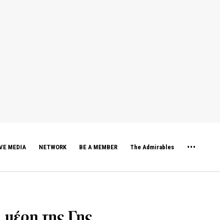
VE MEDIA
NETWORK
BE A MEMBER
The Admirables
α μέρη της Γης