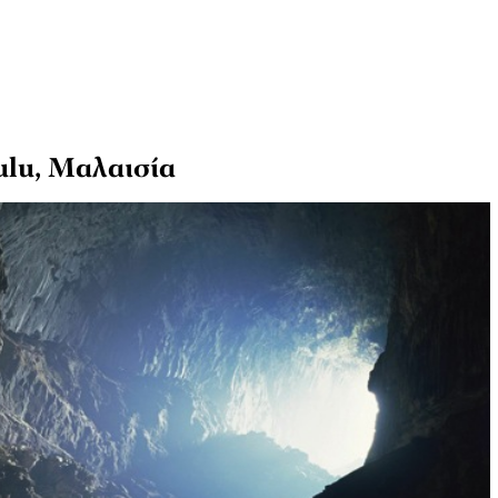
lu, Μαλαισία