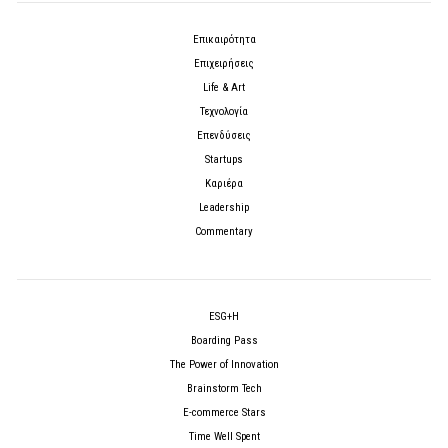
Επικαιρότητα
Επιχειρήσεις
Life & Art
Τεχνολογία
Επενδύσεις
Startups
Καριέρα
Leadership
Commentary
ESG+H
Boarding Pass
The Power of Innovation
Brainstorm Tech
E-commerce Stars
Time Well Spent