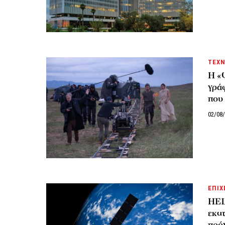
ΤΕΧΝ
Η «
γράφ
που 
02/08
ΕΠΙΧ
HEL
εκατ
πρό