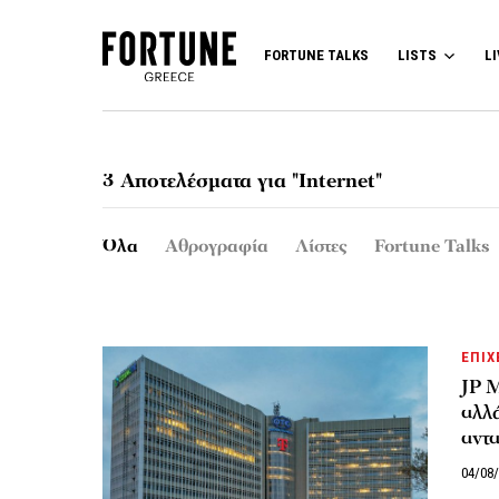
FORTUNE TALKS
LISTS
LI
3 Αποτελέσματα για "Internet"
Όλα
Αθρογραφία
Λίστες
Fortune Talks
ΕΠΙΧ
JP M
αλλά
αντ
04/08