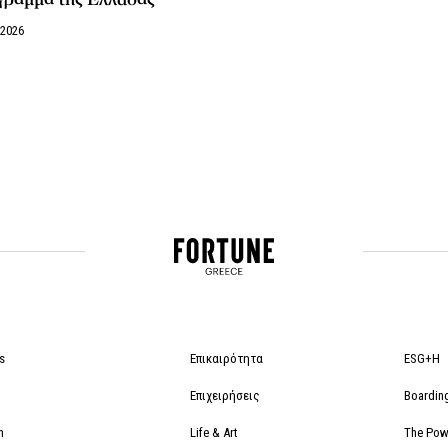
/2026
s
Επικαιρότητα
ESG+H
Επιχειρήσεις
Boardin
m
Life & Art
The Powe