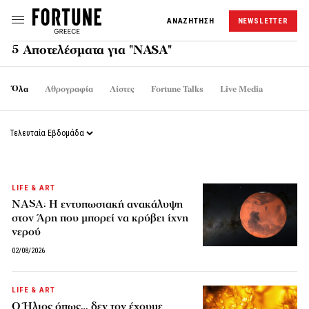
ΑΝΑΖΗΤΗΣΗ
NEWSLETTER
5 Αποτελέσματα για "NASA"
Όλα
Αθρογραφία
Λίστες
Fortune Talks
Live Media
LIFE & ART
NASA: Η εντυπωσιακή ανακάλυψη
στον Άρη που μπορεί να κρύβει ίχνη
νερού
02/08/2026
LIFE & ART
Ο Ήλιος όπως… δεν τον έχουμε