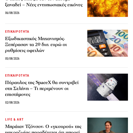
ξαναδεί – Νέες εντυπωσιακές εικόνες
06/08/2026
ΕΠΙΚΑΙΡΟΤΗΤΑ
Εξωδικαστικός Μηχανισμός:
Ξεπέρασαν τα 20 δισ. ευρώ οι
ρυθμίσεις οφειλών
05/08/2026
ΕΠΙΚΑΙΡΟΤΗΤΑ
Πύραυλος της SpaceX θα συντριβεί
στη Σελήνη – Τι περιμένουν οι
επιστήμονες
02/08/2026
LIFE & ART
Μπράιαν Τζόνσον: Ο «γκουρού» της
μακροζωίας παραδέχεται ότι μπορεί