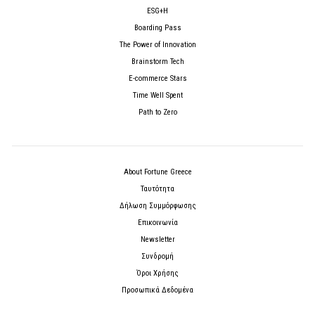
ESG+H
Boarding Pass
The Power of Innovation
Brainstorm Tech
E-commerce Stars
Time Well Spent
Path to Zero
About Fortune Greece
Ταυτότητα
Δήλωση Συμμόρφωσης
Επικοινωνία
Newsletter
Συνδρομή
Όροι Χρήσης
Προσωπικά Δεδομένα